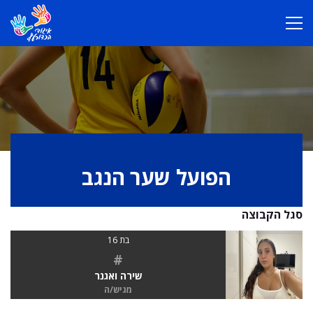
הפועל שער הנגב
סגל הקבוצה
בת 16
#
שירה ואגנר
מגיש/ה