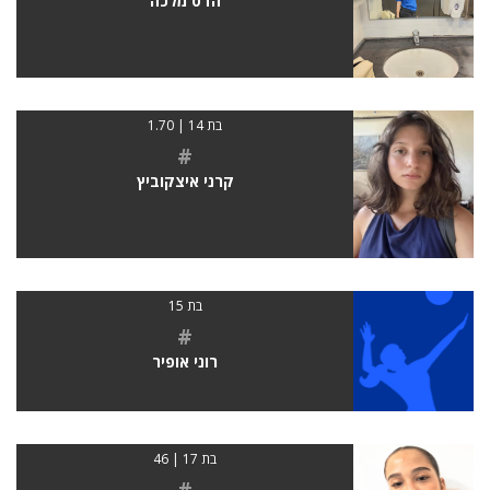
הדס מלכה
בת 14 | 1.70
#
קרני איצקוביץ
בת 15
#
רוני אופיר
בת 17 | 46
#