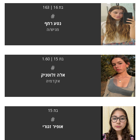
בת 16 | 163
#
נטע רחף
מגיש/ה
בת 15 | 1.60
#
אלה זלוטניק
אקדמיה
בת 15
#
אופיר זגורי