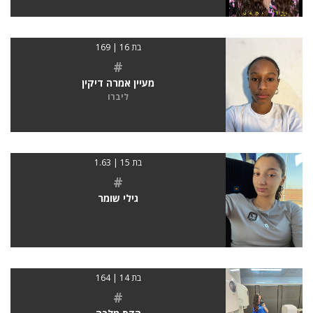
בת 16 | 169
#
מעיין אמרה דיקין
ליברו
בת 15 | 1.63
#
גילי שומר
בת 14 | 164
#