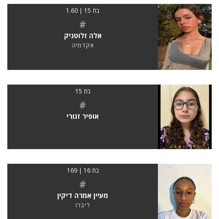
בת 15 | 1.60
#
אלה זלוטניק
אקדמיה
בת 15
#
אופיר זגורי
בת 16 | 169
#
מעיין אמרה דיקין
ליברו