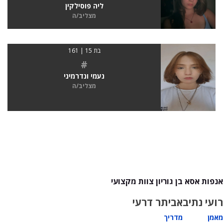
ליה פוסילקין
מצליב/ה
בת 15 | 161
#
נעמי ונדרמיני
מצליב/ה
אנפות אסא בן גוריון צוות מקצועי
רועי נתיב
אביתר דרעי
מאמן
מדריך