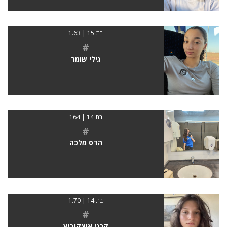
בת 15 | 1.63
#
גילי שומר
בת 14 | 164
#
הדס מלכה
בת 14 | 1.70
#
קרני איצקוביץ