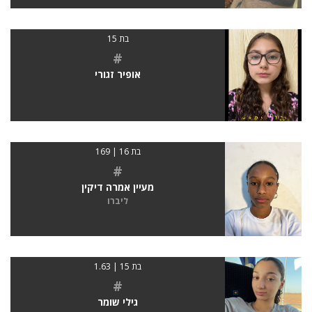
בת 15
#
אופיר זגורי
בת 16 | 169
#
מעיין אמרה דיקין
ליברו
בת 15 | 1.63
#
גילי שומר