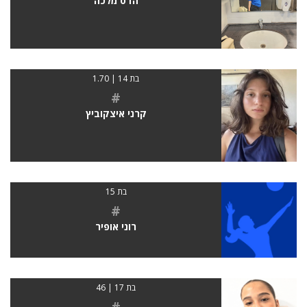
הדס מלכה
בת 14 | 1.70
#
קרני איצקוביץ
בת 15
#
רוני אופיר
בת 17 | 46
#