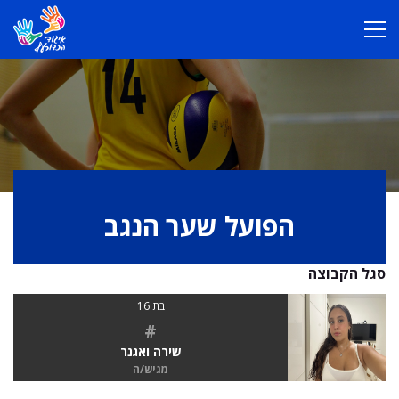
הפועל שער הנגב
סגל הקבוצה
בת 16
#
שירה ואגנר
מגיש/ה