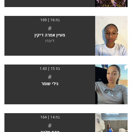
בת 16 | 169
#
מעיין אמרה דיקין
ליברו
בת 15 | 1.63
#
גילי שומר
בת 14 | 164
#