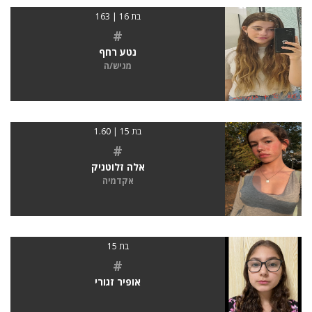
בת 16 | 163
#
נטע רחף
מגיש/ה
בת 15 | 1.60
#
אלה זלוטניק
אקדמיה
בת 15
#
אופיר זגורי