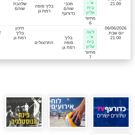
א' -
21:00
מכבי
שלהבת
בליך סופה
בית
שוהם
שוהם
רמת גן
עליון
כדורעף
מחזור
6
06/06/2026
תיכון
ליגה
2
יום שבת,
בליך
א' -
21:00
בליך
רמת גן
בית
סופה
התרנגולים
עליון
רמת גן
מחזור
7