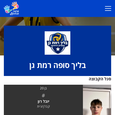
בליך סופה רמת גן
סגל הקבוצה
בן 20
#
יובל רון
קבלן/נית