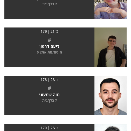
קבלן/נית
בן 21 | 179
#
ליעם דרמון
חוסם/מת אמצע
בן 28 | 178
#
נווה שמעוני
קבלן/נית
בן 28 | 170