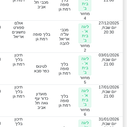
מכבי תל
בית
סופה
אביב
ב'
רמת גן
מחזור
4
27/12/2025
אולם
ליגה
0
יום שבת,
ספורט
מכבי
א' -
20:30
נחשונים
על"ה
בליך סופה
בית
אריאל
אריאל
רמת גן
ב'
להבה
מחזור
2
03/01/2026
תיכון
ליגה
3
יום שבת,
בליך
א' -
21:00
בליך
רמת גן
לטינוס
בית
סופה
כפר סבא
ב'
רמת גן
מחזור
5
17/01/2026
תיכון
ליגה
0
יום שבת,
בליך
מועדון
א' -
21:00
בליך
רמת גן
כדור עף
בית
סופה
גאה תל
ב'
רמת גן
אביב
מחזור
6
31/01/2026
תיכון
ליגה
3
יום שבת,
בליך