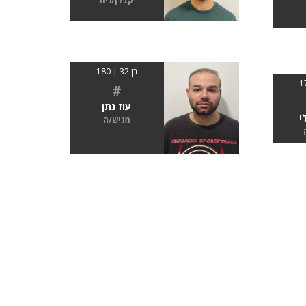
קבלן/נית
בן 32 | 180
#
עוז נתן
י
מגיש/ה