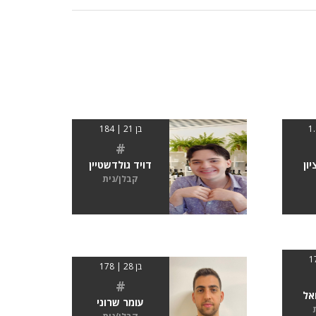
בן 21 | 184
#
ון
דויד גולדשטיין
קבלן/נית
בן 28 | 178
#
אל
עומר שרוני