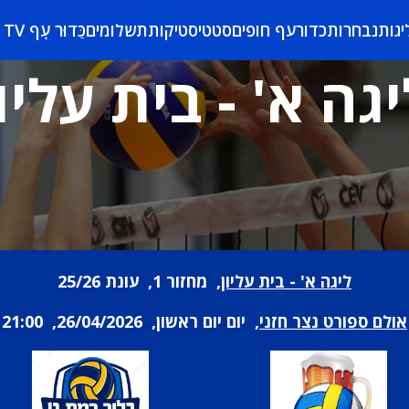
יגות
נבחרות
כדורעף חופים
סטטיסטיקות
תשלומים
כַּדוּר עָף TV
יגה א' - בית עליון
ליגה א' - בית עליון
, מחזור 1, עונת 25/26
אולם ספורט נצר חזני
, יום יום ראשון, 26/04/2026, 21:00