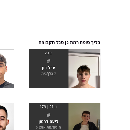
בליך סופה רמת גן סגל הקבוצה
בן 20
#
יובל רון
קבלן/נית
בן 21 | 179
#
ליעם דרמון
חוסם/מת אמצע