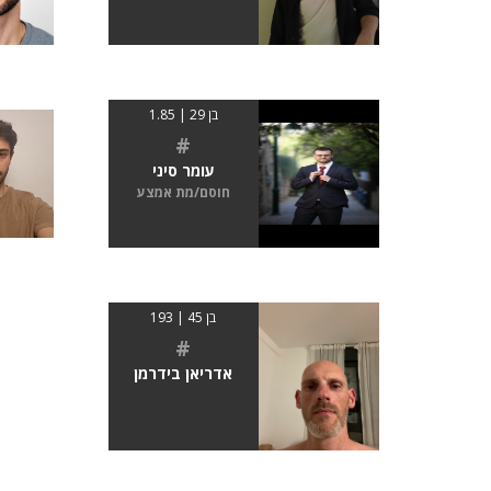
בן 29 | 1.85
#
עומר סיני
חוסם/מת אמצע
בן 45 | 193
#
אדריאן בידרמן