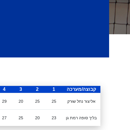
קבוצה/מערכה
1
2
3
4
אליצור נחל שורק
25
25
20
29
בליך סופה רמת גן
23
20
25
27