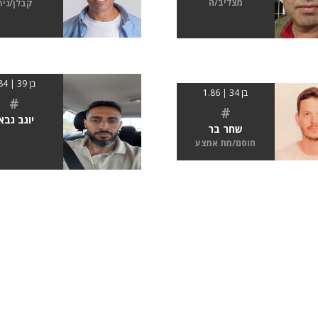
מצליב/ה
קבלן/נית
בן 39 | 184
בן 34 | 1.86
#
#
יוגב גבא
שחר בר
חוסם/מת אמצע