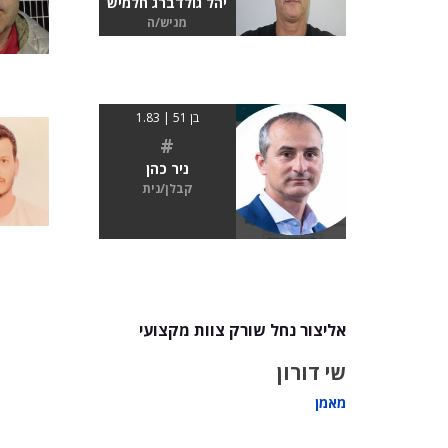
יהל גולדברג חלמיש
מגיש/ה
בן 51 | 1.83
#
ניר כהן
קבלן/נית
אליצור נחל שורק צוות מקצועי
שי דורון
מאמן