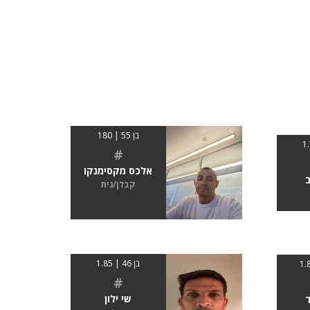
בן 55 | 180
#
אלכס מקסימנקו
ב
קבלן/נית
בן 46 | 1.85
#
שי ילון
ד