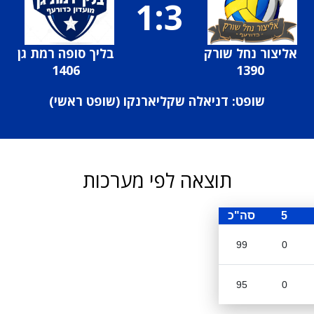
1:3
אליצור נחל שורק
בליך סופה רמת גן
1406
1390
שופט: דניאלה שקליארנקו (
שופט ראשי
)
תוצאה לפי מערכות
5
סה"כ
99
0
95
0