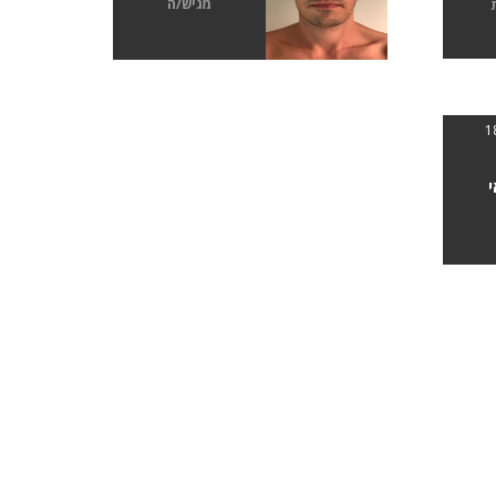
מגיש/ה
י