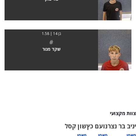
בן 14 | 1.58
#
שקד מנור
צוות מקצועי
יניב בר נצר
נועם כץ
שון קסל
מאמן
מאמן
מאמן