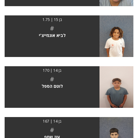
בן 15 | 1.75
#
לביא אונמייצ'י
בן 14 | 170
#
לוטם הספל
בן 14 | 167
#
עוז שחף