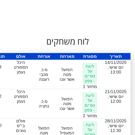
לוח משחקים
תאריך
מסגרת
מארחת
אורחת
אולם
תו
14/11/2025
היכל
ליגת
3
יום שישי,
הספורט
הפועל
מ.כ.
על
13:00
נעמן
מטה
מכבי
נערים
אשר עכו
רעננה
- צפון
מחזור 1
21/11/2025
היכל
ליגת
2
יום שישי,
הספורט
הפועל
על
12:00
מ.כ.
נעמן
מטה
נערים
נתניה
אשר עכו
- צפון
מחזור 2
28/11/2025
אולם
ליגת
0
יום שישי,
בי"ס
הפועל
הפועל
על
12:30
גוונים
המעפיל
מטה
נערים