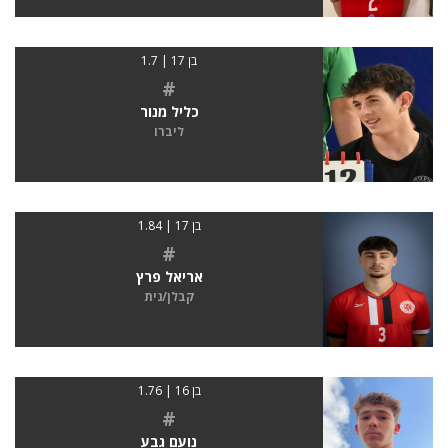
בן 17 | 1.7
#
כליל מנור
ליברו
בן 17 | 1.84
#
אריאל פרץ
קבלן/נית
בן 16 | 1.76
#
נועם גבע