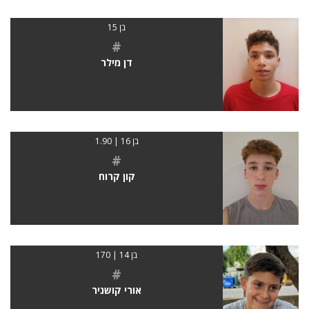
בן 15
#
דן מילר
בן 16 | 1.90
#
קון קרוח
בן 14 | 170
#
אורי קושניר