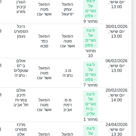
ליגת
0
יום שישי,
הגורן
הפועל
הפועל
על
13:00
קיבוץ
עמק
מטה
נערים
מזרע
יזרעאל
אשר עכו
- צפון
מחזור 9
30/01/2026
היכל
ליגת
3
יום שישי,
הספורט
על
13:00
הפועל
הפועל
נעמן
נערים
מטה
כפר
- צפון
אשר עכו
סבא
מחזור
10
06/02/2026
אולם
ליגת
3
יום שישי,
בי"ס
הפועל
על
13:00
מ.כ.
שטקליס
מטה
נערים
נתניה
- נתניה
אשר עכו
- צפון
מחזור 7
20/02/2026
אולם
ליגת
3
יום שישי,
תיכון
על
14:00
מ.ס.
הפועל
צמרות
נערים
רמת
מטה
תל אביב
- בית
אביב
אשר עכו
עליון
מחזור 1
24/04/2026
מרכז
ליגת
1
יום שישי,
ספורט
על
13:30
הפועל
הפועל
אלון