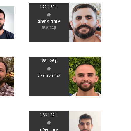
בן 35 | 1.72
#
אופק פחימה
קבלן/נית
בן 26 | 188
#
שליו עובדיה
בן 32 | 1.86
#
אורון שלם