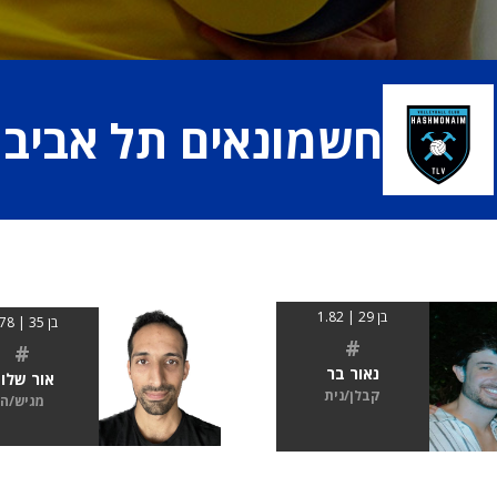
חשמונאים תל אביב
בן 29 | 1.82
בן 35 | 1.78
#
#
נאור בר
אור שלו
קבלן/נית
מגיש/ה