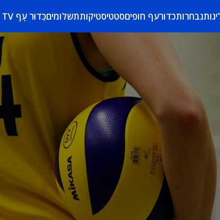
יגות
נבחרות
כדורעף חופים
סטטיסטיקות
תשלומים
כַּדוּר עָף TV