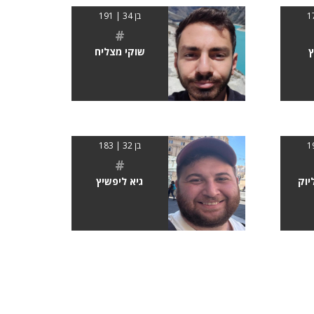
בן 34 | 191
#
ץ
שוקי מצליח
בן 32 | 183
#
יוק
גיא ליפשיץ