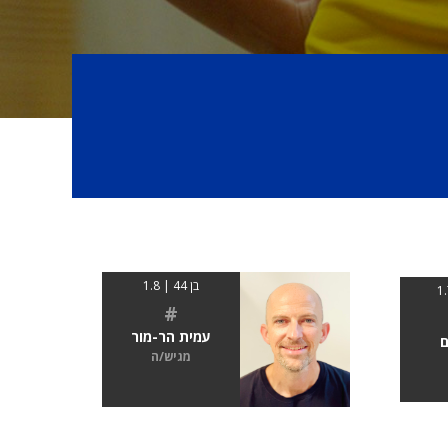
בן 44 | 1.8
#
עמית הר-מור
ם
מגיש/ה