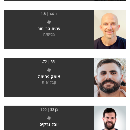
בן 44 | 1.8
#
עמית הר-מור
מגיש/ה
בן 35 | 1.72
#
אופק פחימה
קבלן/נית
בן 32 | 190
#
יובל נרקיס