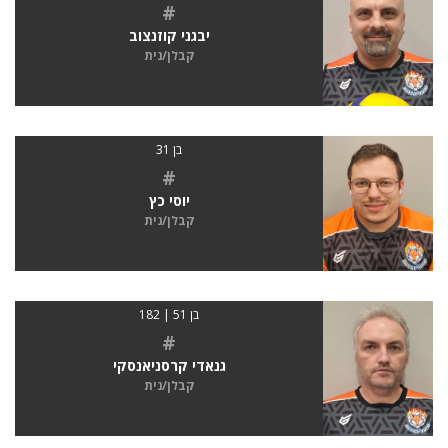
#
יבגני קוזנצוב
קבלן/נית
בן 31
#
יוסי כץ
קבלן/נית
בן 51 | 182
#
גנאדי קרסניאנסקי
קבלן/נית