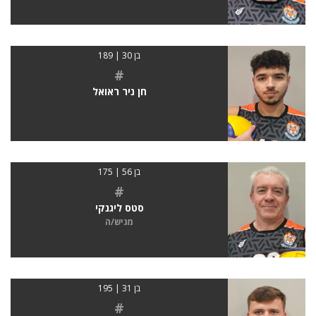
בן 30 | 189
#
חן ניר ראואל
בן 56 | 175
#
סטס ליגנקי
מגיש/ה
בן 31 | 195
#