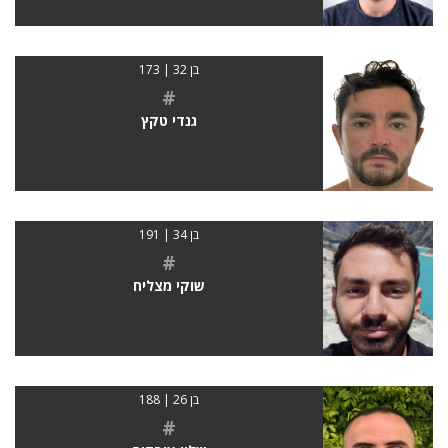
בן 32 | 173
#
גנדי טקץ
בן 34 | 191
#
שוקי מצליח
בן 26 | 188
#