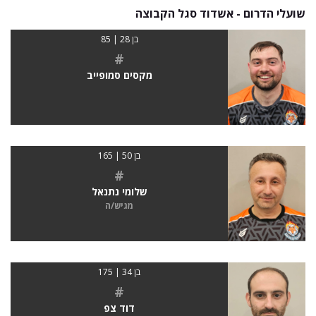
שועלי הדרום - אשדוד סגל הקבוצה
בן 28 | 85
#
מקסים סמופייב
בן 50 | 165
#
שלומי נתנאל
מגיש/ה
בן 34 | 175
#
דוד צפ