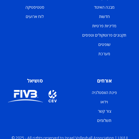
מבנה האיגוד
סטטיסטיקה
חדשות
לוח ארועים
מדיניות פרטיות
תקנונים פרוטוקולים וטפסים
שופטים
מערכת
אורחים
סושיאל
פינת הווסטלגיה
וידאו
צור קשר
תשלומים
© 2025 - All rights reserved to Israel Volleyball Association | UX/UI