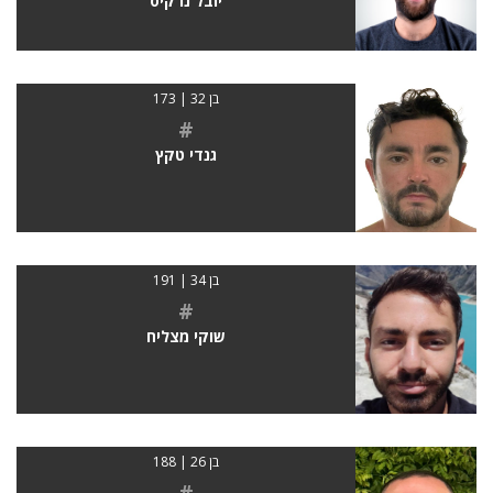
יובל נרקיס
בן 32 | 173
#
גנדי טקץ
בן 34 | 191
#
שוקי מצליח
בן 26 | 188
#