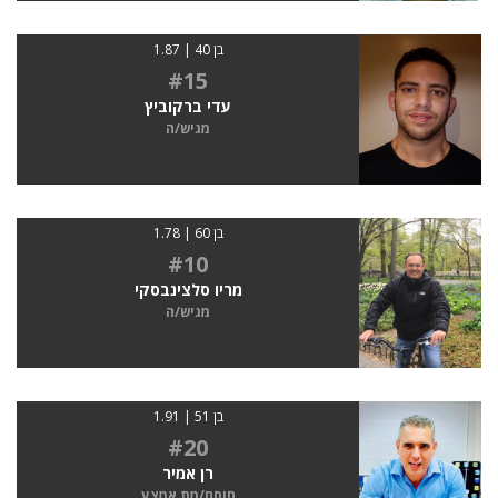
בן 40 | 1.87
#15
עדי ברקוביץ
מגיש/ה
בן 60 | 1.78
#10
מריו סלצינבסקי
מגיש/ה
בן 51 | 1.91
#20
רן אמיר
חוסם/מת אמצע