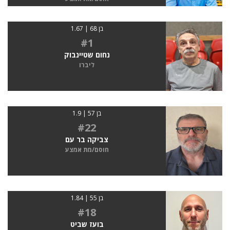
בן 68 | 1.67
#1
נחום שטיינבוק
ליברו
בן 57 | 1.9
#22
צביקה בר עם
חוסם/מת אמצע
בן 55 | 1.84
#18
בועז שביט