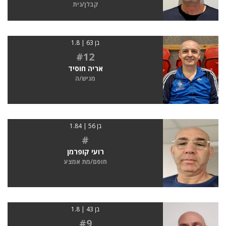
קבלן/נית
בן 63 | 1.8
#12
אריה חוסיד
מגיש/ה
בן 56 | 1.84
#
רועי קופרמן
חוסם/מת אמצע
בן 43 | 1.8
#9