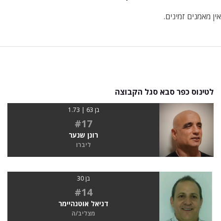
אין מאמנים זמינים.
לטינוס כפר סבא סגל הקבוצה
בן 63 | 1.73
#17
רונן שנער
ליברו
בן 30
#14
דניאל אוטנהיימר
מצליב/ה