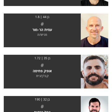
בן 44 | 1.8
#
עמית הר-מור
מגיש/ה
בן 35 | 1.72
#
אופק פחימה
קבלן/נית
בן 32 | 190
#