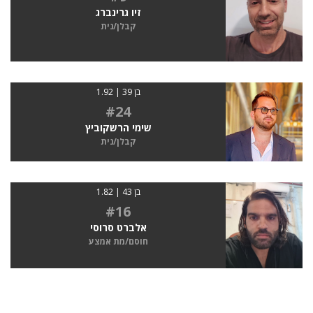
זיו גרינברג
קבלן/נית
בן 39 | 1.92
#24
שימי הרשקוביץ
קבלן/נית
בן 43 | 1.82
#16
אלברט סרוסי
חוסם/מת אמצע