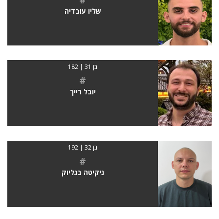
שליו עובדיה
בן 31 | 182
#
יובל רייך
בן 32 | 192
#
ניקיטה בגליוק