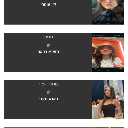
לין עומרי
בת 18
#
ג'ואנא כראם
בת 18 | 175
#
באנא זועבי