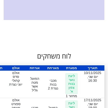
לוח משחקים
תאריך
מסגרת
מארחת
אורחת
אולם
תו
10/11/2025
אולם
ליגת
יום שני,
סדס
הפועל
נוער
16:30
מכבי
קתולי
מטה
בנות
בנות
יווני נצרת
אשר
צפון
נצרת 2
גליל
א'
מחזור 1
17/11/2025
אולם
ליגת
יום שני,
ספורט
נוער
18:00
הפועל
מכבי
מצפה