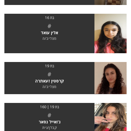
בת 16
#
אלין עואד
מצליב/ה
בת 19
#
קרסטין זעאתרה
מצליב/ה
בת 19 | 160
#
ג'ואייל נסאר
קבלן/נית