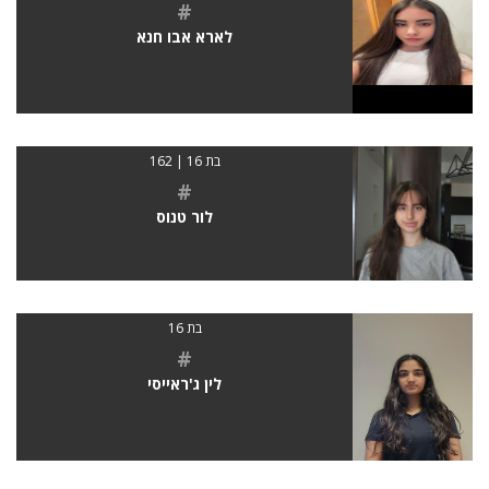
#
לארא אבו חנא
בת 16 | 162
#
לור טנוס
בת 16
#
לין ג'ראייסי