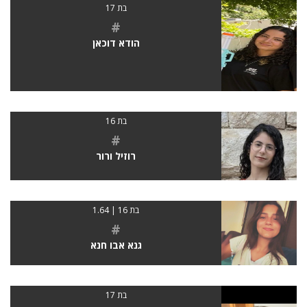
בת 17
#
הודא דוכאן
בת 16
#
רוזיל ורור
בת 16 | 1.64
#
גנא אבו חנא
בת 17