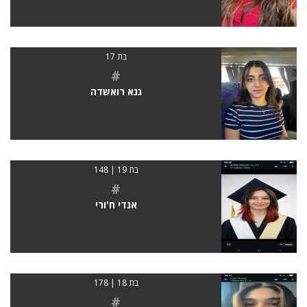
בת 17
#
גנא רואשדה
בת 19 | 148
#
אנדי ח'ורי
בת 18 | 178
#