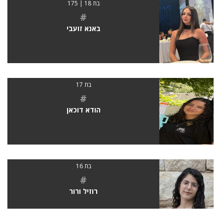
בת 18 | 175
#
באנא זועבי
בת 17
#
הודא דוכאן
בת 16
#
רוזיל ורור