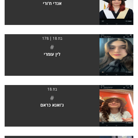
אנדי ח'ורי
בת 18 | 178
#
לין עומרי
בת 18
#
ג'ואנא כראם