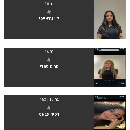
בת 16
#
לין ג'ראייסי
בת 18
#
מרים ספדי
בת 17 | 160
#
רסיל עבאס