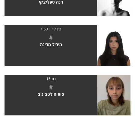
דנה טפליצקי
בת 17 | 1.53
#
מיריל מרינה
בת 15
#
סופיה לטבינוב