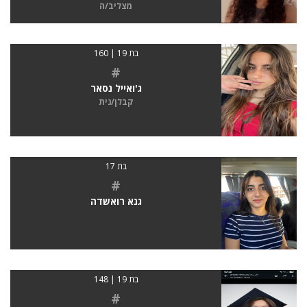
מצליב/ה
בת 19 | 160
#
ג'ואייל נסאר
קבלן/נית
בת 17
#
גנא רואשדה
בת 19 | 148
#