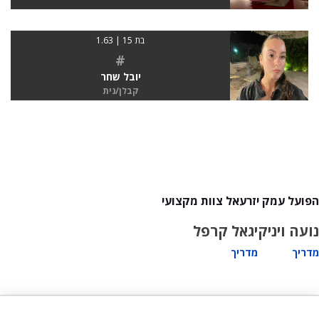
בת 15 | 1.63
#
יובל שחר
קבלן/נית
הפועל עמק יזרעאל צוות מקצועי
נועה ויניק
יגאל קרפל
מדריך
מדריך