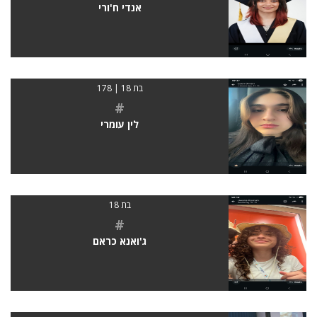
אנדי ח'ורי
בת 18 | 178
#
לין עומרי
בת 18
#
ג'ואנא כראם