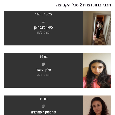
מכבי בנות נצרת 2 סגל הקבוצה
בת 18 | 165
#
כיאן ג'ובראן
מצליב/ה
בת 16
#
אלין עואד
מצליב/ה
בת 19
#
קרסטין זעאתרה