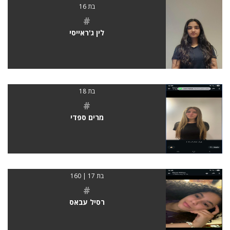
בת 16
#
לין ג'ראייסי
בת 18
#
מרים ספדי
בת 17 | 160
#
רסיל עבאס