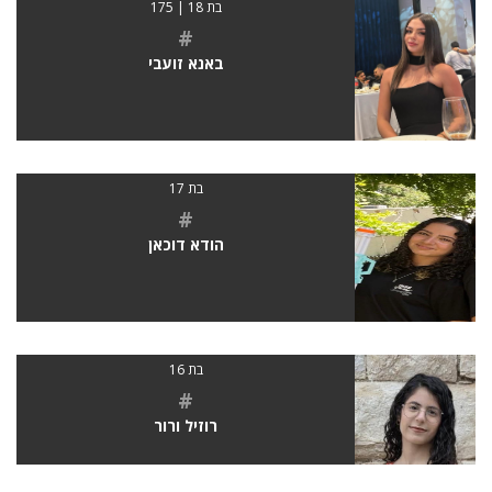
בת 18 | 175
#
באנא זועבי
בת 17
#
הודא דוכאן
בת 16
#
רוזיל ורור