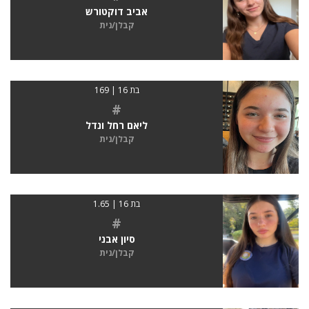
אביב דוקטורש
קבלן/נית
בת 16 | 169
#
ליאם רחל ונדל
קבלן/נית
בת 16 | 1.65
#
סיון אבני
קבלן/נית