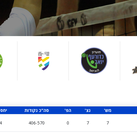
'מש
'נצ
'הפ
סה"כ נקודות
יחס 
4
406-570
0
7
7