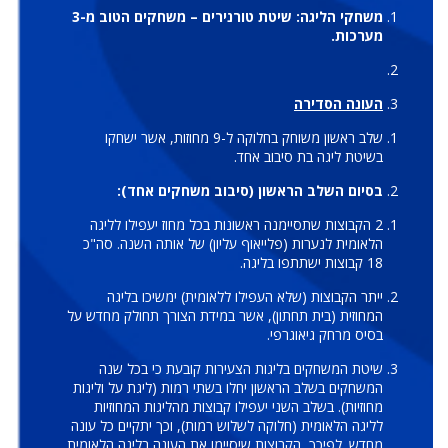
משחקי הליגה: שיטת טורנירים – משחקים הטוב מ-3
מערכות.
העונה הסדירה
שלב ראשון משוחק בחלוקה ל-9 מחוזות, אשר ישחקו
בשיטת ליגה בת סיבוב אחד.
בסיום השלב הראשון (סיבוב משחקים אחד):
2 הקבוצות שתסיימנה ראשונות בכל מחוז יעפילו לליגה
הלאומית לנערות (פלייאוף עליון) של אותה השנה. סה"כ
18 קבוצות ישתתפו בליגה.
ייתר הקבוצות (שלא העפילו ללאומית) ימשיכו בליגה
המחוזית (בית תחתון), אשר במידת הצורך תחולק מחדש על
בסיס מרחק גיאוגרפי.
שיטת המשחקים בליגות הצעירות קובעת כי בכל שנה
המשחקים בשלב הראשון יחלו בשתי רמות (ליגת על וליגות
מחוזיות). בשלב השני יעפילו קבוצות מהליגות המחוזיות
לליגה הלאומית (חלוקה לשלוש רמות), וכך יתקיים כל עונה
מחדש. לפיכך, הקבוצות שיסיימו את העונה בליגה הלאומית