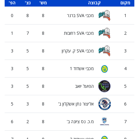
מקום
קבוצה
'מש
'נצ
'הפ
ס
1
מכבי SVA ברנר
8
8
0
2
מכבי SVA רחובות
8
7
1
3
מכבי SVA ק. עקרון
8
5
3
4
מכבי אשדוד 1
8
5
3
5
הפועל יואב
8
5
3
6
אליצור נתן אשקלון ב'
8
3
5
7
מ.כ. נס ציונה ב'
8
2
6