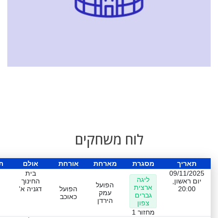
לוח משחקים
תאריך
מסגרת
מארחת
אורחת
אולם
ת
09/11/2025
בית
ליגה
יום ראשון,
החינוך
הפועל
ארצית
20:00
הפועל
דגניה א'
עמק
גברים
כאוכב
הירדן
צפון
מחזור 1