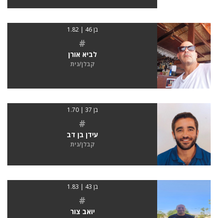
בן 46 | 1.82
#
לביא אורן
קבלן/נית
בן 37 | 1.70
#
עידן בן דב
קבלן/נית
בן 43 | 1.83
#
יואב צור