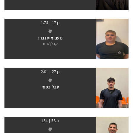
בן 17 | 1.74
#
נועם אייזנברג
קבלן/נית
בן 27 | 2.01
#
יובל כספי
בן 58 | 184
#