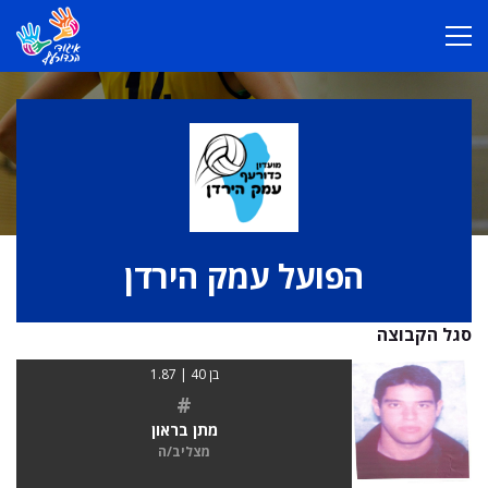
הפועל עמק הירדן
סגל הקבוצה
בן 40 | 1.87
#
מתן בראון
מצליב/ה