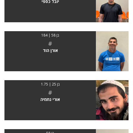
יובל כספי
בן 58 | 184
#
אורן הוד
בן 25 | 1.75
#
אורי נחמיה