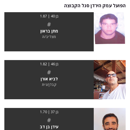
הפועל עמק הירדן סגל הקבוצה
בן 40 | 1.87
#
מתן בראון
מצליב/ה
בן 46 | 1.82
#
לביא אורן
קבלן/נית
בן 37 | 1.70
#
עידן בן דב