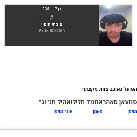
בן 17 | 206
#
סובחי חוסין
חוסם/מת אמצע
הפועל כאוכב צוות מקצועי
סמעאן סאהר
אחמד חליל
ואהיל חג"וג"
מאמן
מאמן
עוזר מאמן