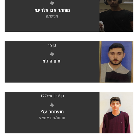
#
מוחמד אבו אלהיגא
מגיש/ה
בן 19
#
וסים היג'א
בן 18 | 177cm
#
מועתסם עלי
חוסם/מת אמצע