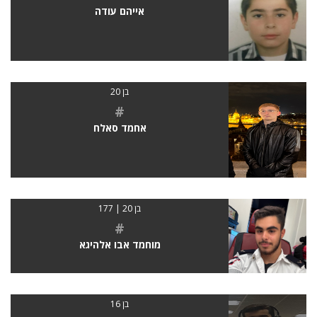
אייהם עודה
בן 20
#
אחמד סאלח
בן 20 | 177
#
מוחמד אבו אלהיגא
בן 16