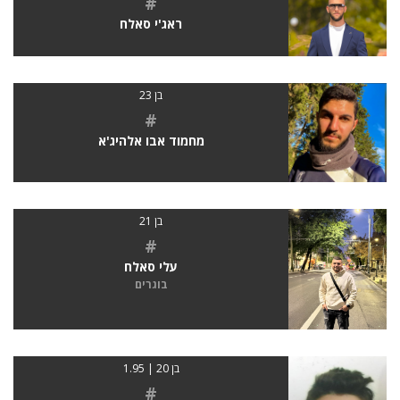
#
ראג'י סאלח
בן 23
#
מחמוד אבו אלהיג'א
בן 21
#
עלי סאלח
בוגרים
בן 20 | 1.95
#