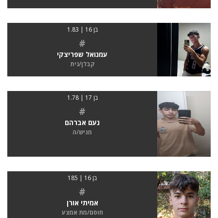
בן 16 | 1.83
#
עמנואל שפריצקי
קבלן/נית
בן 17 | 1.78
#
נעם אברהם
מגיש/ה
בן 16 | 185
#
אמיתי אורן
חוסם/מת אמצע