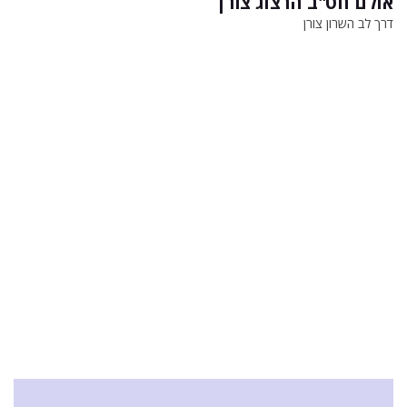
אולם חט"ב הרצוג צורן
דרך לב השרון צורן