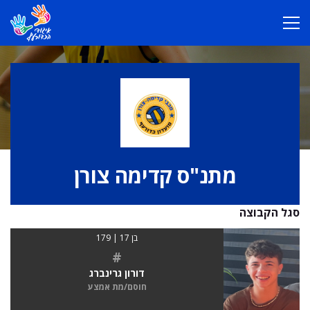
מתנ"ס קדימה צורן
סגל הקבוצה
בן 17 | 179
#
דורון גרינברג
חוסם/מת אמצע