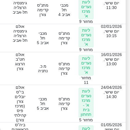
ליגת
יום שישי,
גימנסיה
מכבי
מתנ"ס
נערים
11:30
הרצליה
תל
קדימה
מרכז
תל-אביב
אביב 4
צורן
א'
מחזור 9
02/01/2026
אולם
ליגת
יום שישי,
גימנסיה
מתנ"ס
מכבי
נערים
10:15
הרצליה
קדימה
תל
מרכז
תל-אביב
צורן
אביב 5
א'
מחזור 9
16/01/2026
אולם
ליגת
יום שישי,
חט"ב
נערים
13:00
מתנ"ס
הרצוג
מ.כ.
מרכז
קדימה
צורן
נתניה
א'
צורן
מחזור
11
24/04/2026
אולם
ליגת
יום שישי,
בי"ס
נערים
14:30
יובלים
מתנ"ס
מכבי
מרכז
צורן
קדימה
תל
א' -
(מרכז
צורן
אביב 5
בית
פיס
תחתון
קהילתי
מחזור 5
צורן)
01/05/2026
ביה"ס
ליגת
ט
יום שישי,
הראשונים