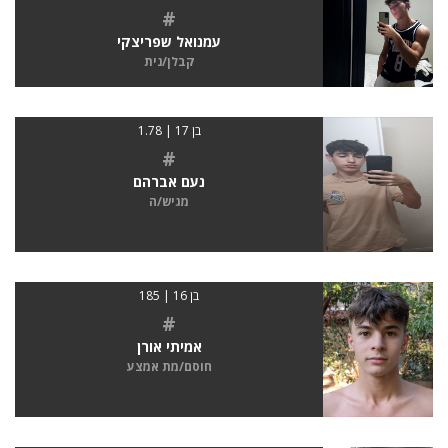
#
עמנואל שפריצקי
קבלן/נית
בן 17 | 1.78
#
נעם אברהם
מגיש/ה
בן 16 | 185
#
אמיתי אורן
חוסם/מת אמצע