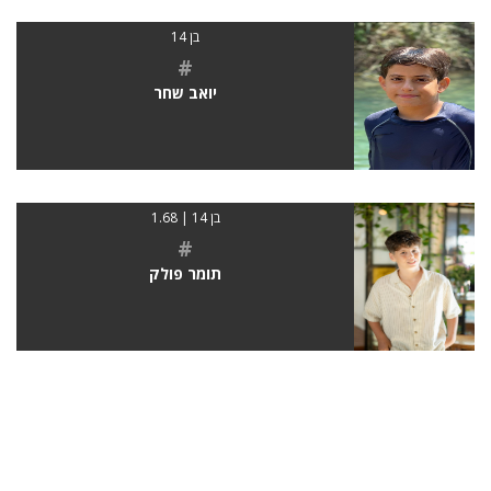
בן 14
#
יואב שחר
בן 14 | 1.68
#
תומר פולק