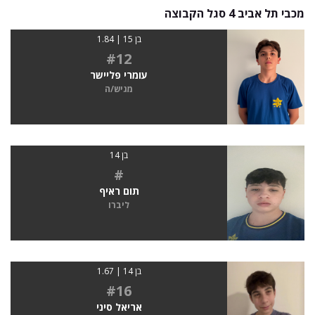
מכבי תל אביב 4 סגל הקבוצה
בן 15 | 1.84
#12
עומרי פליישר
מגיש/ה
בן 14
#
תום ראיף
ליברו
בן 14 | 1.67
#16
אריאל סיני