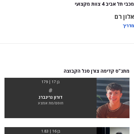
מכבי תל אביב 4 צוות מקצועי
אלון רם
מדריך
מתנ"ס קדימה צורן סגל הקבוצה
בן 17 | 179
#
דורון גרינברג
חוסם/מת אמצע
בן 16 | 1.83