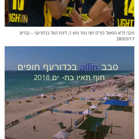
מכבי ת”א-הפועל כפ”ס חצי גמר מש 1, ליגת העל בכדורעף – גברים
28/03/17