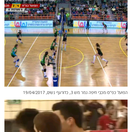
הפועל כפ”ס-מכבי חיפה גמר מש 3, כדורעף נשים, 19/04/2017