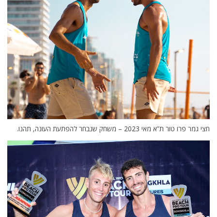
חצי גמר פרו טור ת”א מאי 2023 – משחק שנבחר להפתעת העונה, תהנו.