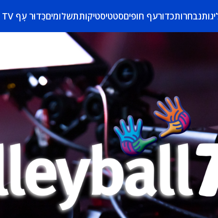
יגות
נבחרות
כדורעף חופים
סטטיסטיקות
תשלומים
כַּדוּר עָף TV