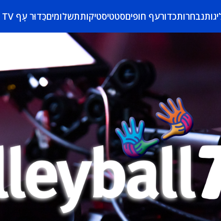
יגות
נבחרות
כדורעף חופים
סטטיסטיקות
תשלומים
כַּדוּר עָף TV