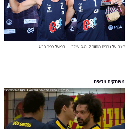
ליגת על גברים מחזור 2: מ.ס עיילבון – הפועל כפר סבא
משחקים מלאים