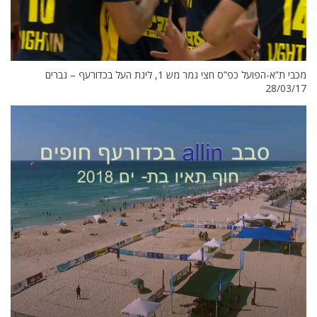
מכבי ת”א-הפועל כפ”ס חצי גמר מש 1, ליגת העל בכדורעף – גברים
28/03/17