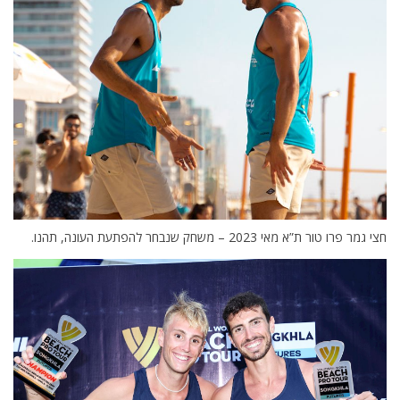
חצי גמר פרו טור ת”א מאי 2023 – משחק שנבחר להפתעת העונה, תהנו.