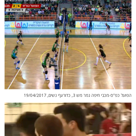
הפועל כפ”ס-מכבי חיפה גמר מש 3, כדורעף נשים, 19/04/2017