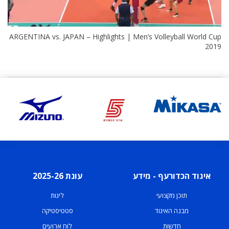
ARGENTINA vs. JAPAN – Highlights | Men’s Volleyball World Cup
2019
איגוד הכדורעף - מידע
עונת 2025-26
תוכן מקצועי
ליגות
מבנה האיגוד
סטטיסטיקה
חדשות
לוח ארועים