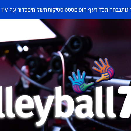
יגות
נבחרות
כדורעף חופים
סטטיסטיקות
תשלומים
כַּדוּר עָף TV