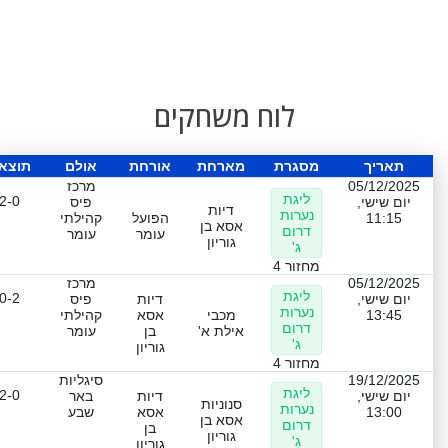
לוח משחקים
תאריך
מסגרת
מארחת
אורחת
אולם
תוצא
05/12/2025
מרכז
ליגת
2-0
יום שישי,
פיס
דיות
נערות
11:15
הפועל
קהילתי
אסא בן
דרום
עומר
עומר
גוריון
ג'
מחזור 4
05/12/2025
מרכז
ליגת
0-2
יום שישי,
דיות
פיס
נערות
13:45
מכבי
אסא
קהילתי
דרום
אילת א'
בן
עומר
ג'
גוריון
מחזור 4
19/12/2025
סיגליות
ליגת
2-0
יום שישי,
דיות
באר
סנוניות
נערות
13:00
אסא
שבע
אסא בן
דרום
בן
גוריון
ג'
גוריון