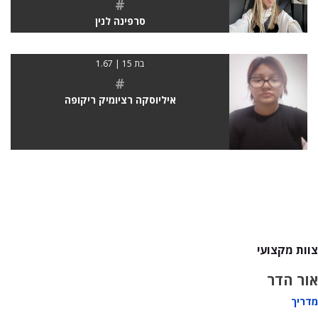
#
סרפינה לנין
בת 15 | 1.67
#
איליוסקה רציומיק ריקופה
צוות מקצועי
אור הדר
מדריך