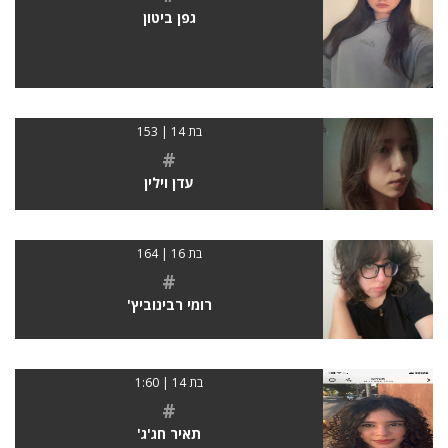
גפן ביטון
בת 14 | 153
#
עדן וילין
בת 16 | 164
#
רומי רבינוביץ'
בת 14 | 1:60
#
תאיר חג'ג'