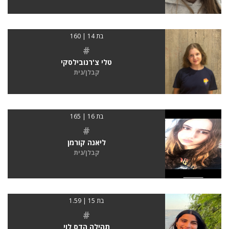
בת 14 | 160
#
טלי צ'רנובילסקי
קבלן/נית
בת 16 | 165
#
ליאנה קורמן
קבלן/נית
בת 15 | 1.59
#
תהילה הדס לוי