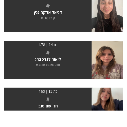
#
דניאל אלקה גנץ
קבלן/נית
בת 14 | 1.78
#
ליאור לנדסברג
חוסם/מת אמצע
בת 15 | 160
#
חני שם טוב