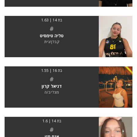
בת 14 | 1.63
#
טליה טימסיט
קבלן/נית
בת 16 | 1.55
#
דניאל קרון
מצליב/ה
בת 14 | 1.6
#
אגם חזן