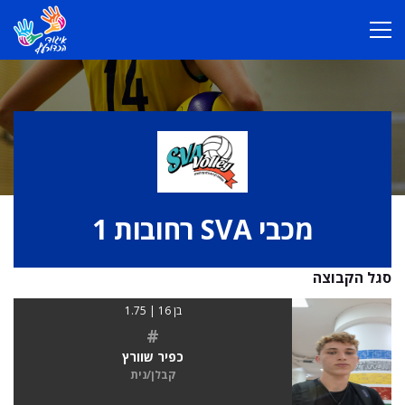
מכבי SVA רחובות 1
סגל הקבוצה
בן 16 | 1.75
#
כפיר שוורץ
קבלן/נית