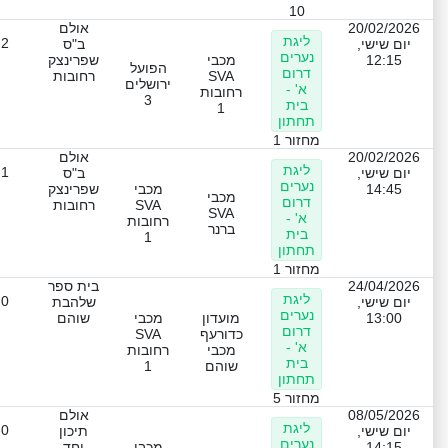
10
20/02/2026
אולם
ליגת
-2
יום שישי,
ב"ס
נערים
12:15
מכבי
שפרינצק
הפועל
דרום
SVA
רחובות
ירושלים
א' -
רחובות
3
בית
1
תחתון
מחזור 1
20/02/2026
אולם
ליגת
-1
יום שישי,
ב"ס
נערים
14:45
מכבי
שפרינצק
מכבי
דרום
SVA
רחובות
SVA
א' -
רחובות
ברנר
בית
1
תחתון
מחזור 1
24/04/2026
בית ספר
ליגת
-0
יום שישי,
שלהבת
נערים
13:00
מועדון
מכבי
שוהם
דרום
כדורעף
SVA
א' -
מכבי
רחובות
בית
שוהם
1
תחתון
מחזור 5
08/05/2026
אולם
ליגת
-0
יום שישי,
תיכון
נערים
14:15
מכבי
יחד