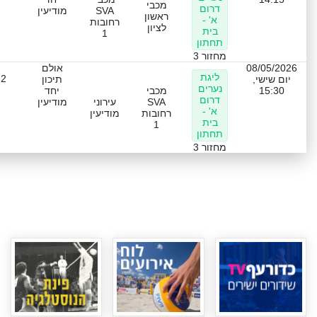
מכבי
דרום
SVA
מודיעין
ראשון
א' -
רחובות
לציון
בית
1
תחתון
מחזור 3
08/05/2026
אולם
ליגת
-2
יום שישי,
תיכון
נערים
15:30
מכבי
יחד
דרום
SVA
עירוני
מודיעין
א' -
רחובות
מודיעין
בית
1
תחתון
מחזור 3