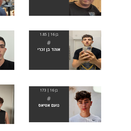
בן 16 | 1.85
#
אוהד בן זכרי
בן 16 | 173
#
נועם אטיאס