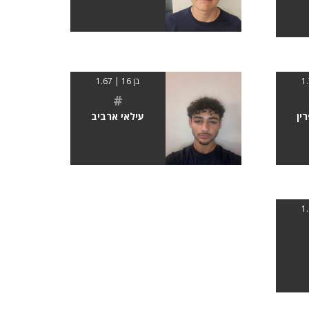
בן 16 | 1.67
#
ין
עילאי ארביב