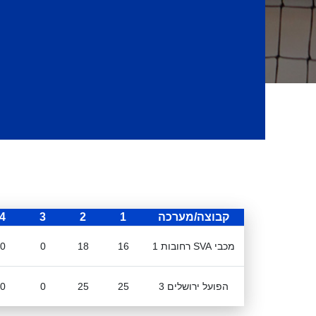
קבוצה/מערכה
1
2
3
4
מכבי SVA רחובות 1
16
18
0
0
הפועל ירושלים 3
25
25
0
0