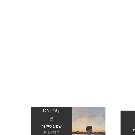
בן 16 | 173
#
שפע פילזר
ף
קבלן/נית