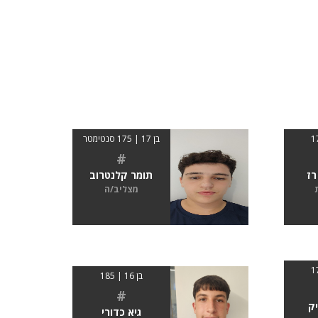
בן 17 | 175 סנטימטר
#
רז
תומר קלנטרוב
מצליב/ה
בן 16 | 185
#
יק
גיא כדורי