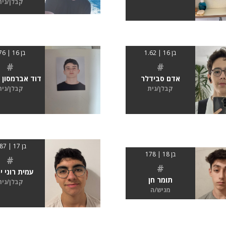
קבלן/נית
בן 16 | 1.62
בן 16 | 176
#
#
אדם סבידלר
דוד אברמסון 
קבלן/נית
קבלן/נית
בן 17 | 1.87
בן 18 | 178
#
#
עמית רוני י
תומר חן
קבלן/נית
מגיש/ה