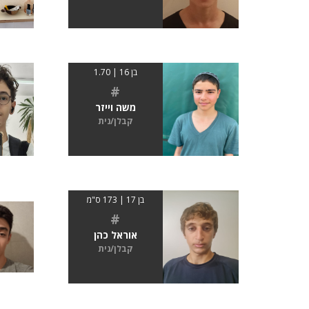
בן 16 | 1.70
#
משה וייזר
קבלן/נית
בן 17 | 173 ס"מ
#
אוראל כהן
קבלן/נית