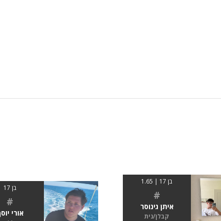
בן 17 | 1.65
בן 17
#
#
איתן גינוסר
אורי יוס
קבלן/נית