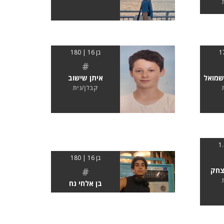
בן 16 | 180
#
שמואל
איתן שישוב
קבלן/נית
בן 16 | 180
#
צחק
בן אלחי נח