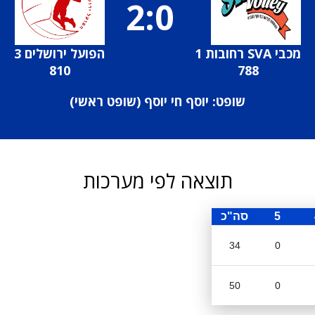
2:0
מכבי SVA רחובות 1
הפועל ירושלים 3
810
788
שופט: יוסף חי יוסף (
שופט ראשי
)
תוצאה לפי מערכות
5
סה"כ
34
0
50
0