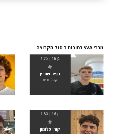
מכבי SVA רחובות 1 סגל הקבוצה
בן 16 | 1.75
#
כפיר שוורץ
קבלן/נית
בן 16 | 1.80
#
קורן סלומון