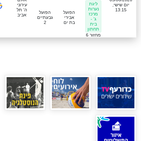
ליגת
יום שישי,
עירוני
נערות
13:15
ה' תל
הפועל
הפועל
מרכז
אביב
אבירי
גבעתיים
ג' -
בת ים
2
בית
תחתון
מחזור 6