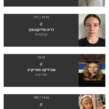
בת 16 | 171
#
דריה מיליקובסקי
קבלן/נית
בת 16
#
אנג'ליקה פטריקייב
מצליב/ה
בת 14 | 165
#