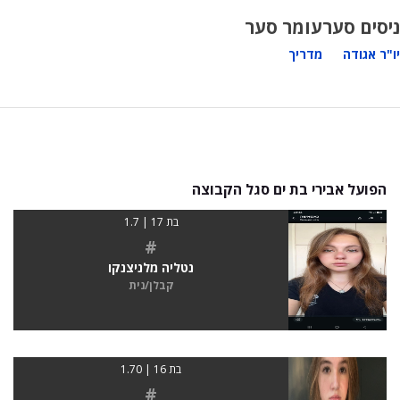
ניסים סער
עומר סער
יו"ר אגודה
מדריך
הפועל אבירי בת ים סגל הקבוצה
בת 17 | 1.7
#
נטליה מלניצנקו
קבלן/נית
בת 16 | 1.70
#