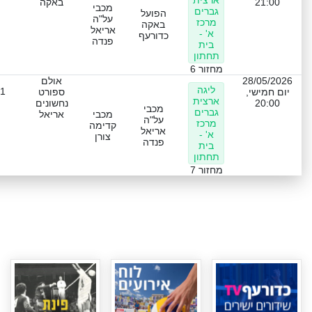
ארצית
21:00
באקה
מכבי
גברים
הפועל
על"ה
מרכז
באקה
אריאל
א' -
כדורעף
פנדה
בית
תחתון
מחזור 6
28/05/2026
אולם
ליגה
-1
יום חמישי,
ספורט
ארצית
20:00
נחשונים
מכבי
גברים
מכבי
אריאל
על"ה
מרכז
קדימה
אריאל
א' -
צורן
פנדה
בית
תחתון
מחזור 7