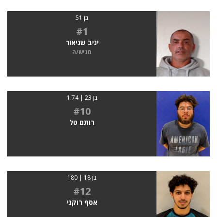
בן 51
#1
יניב שניאור
מגיש/ה
בן 23 | 1.74
#10
רותם טל
בן 18 | 180
#12
אסף רוקני