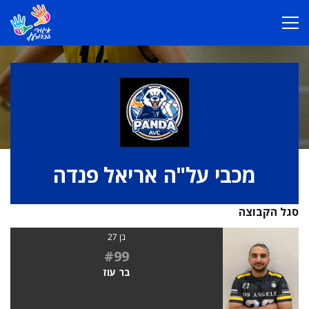
מכבי על"ה אריאל פנדה
סגל הקבוצה
בן 27
#99
בר עוז