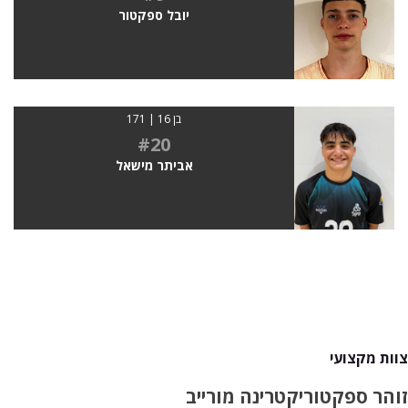
יובל ספקטור
בן 16 | 171
#20
אביתר מישאל
צוות מקצועי
זוהר ספקטור
יקטרינה מורייב