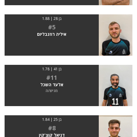
בן 28 | 1.88
#5
איליה רוזנבליום
בן 41 | 1.78
#11
אלעד השכל
מגיש/ה
בן 25 | 1.84
#8
דניאל קוצ'קין