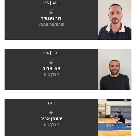
בן 41 | 186
#
דור גינגולד
חוסם/מת אמצע
בן 39 | 184
#
אפי אדיב
קבלן/נית
בן 19
#
יהונתן אביב
קבלן/נית