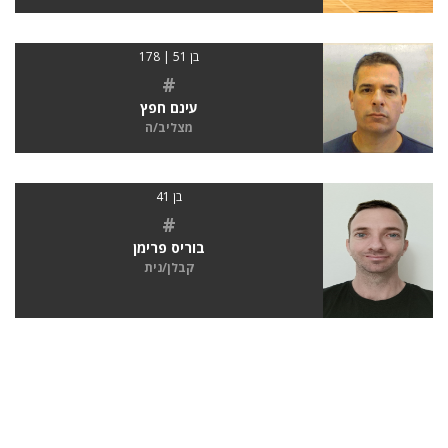
בן 51 | 178
#
עינם חפץ
מצליב/ה
בן 41
#
בוריס פרימן
קבלן/נית