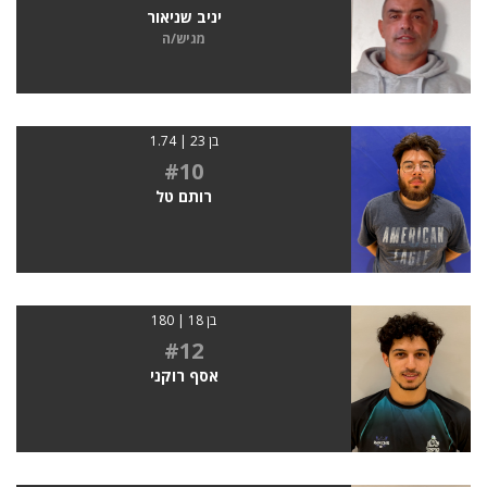
יניב שניאור
מגיש/ה
בן 23 | 1.74
#10
רותם טל
בן 18 | 180
#12
אסף רוקני