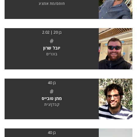
חוסם/מת אמצע
בן 20 | 2.02
#
יובל שרון
בוגרים
בן 40
#
מתן טובייס
קבלן/נית
בן 40