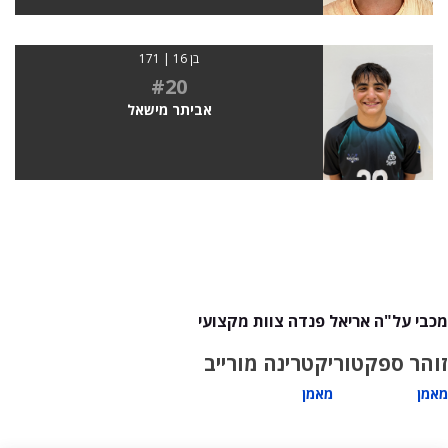
בן 16 | 171
#20
אביתר מישאל
מכבי על"ה אריאל פנדה צוות מקצועי
זוהר ספקטור
יקטרינה מורייב
מאמן
מאמן