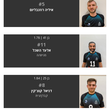
#5
איליה רוזנבליום
בן 41 | 1.78
#11
אלעד השכל
מגיש/ה
בן 25 | 1.84
#8
דניאל קוצ'קין
קבלן/נית