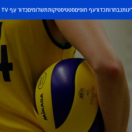
יגות
נבחרות
כדורעף חופים
סטטיסטיקות
תשלומים
כַּדוּר עָף TV