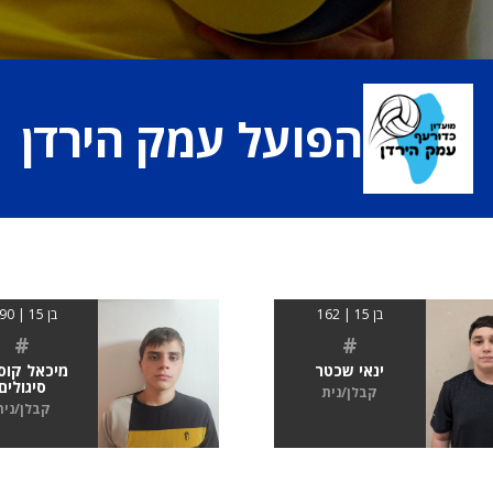
הפועל עמק הירדן
בן 15 | 162
בן 15 | 1.90
#
#
ינאי שכטר
מיכאל קוס
סיגולים
קבלן/נית
קבלן/נית