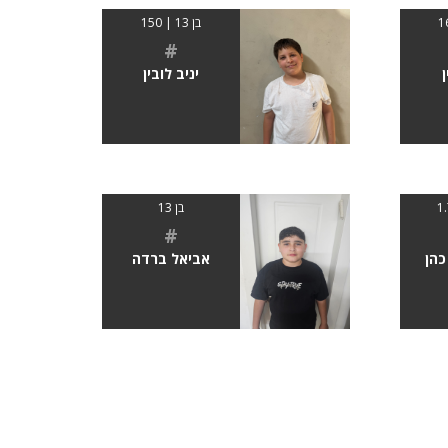
בן 13 | 150
#
ן
יניב לובין
בן 13
#
כהן
אביאל ברדה