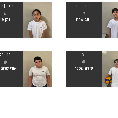
בן 13 | 153
בן 13 | 167
#
#
יואב שרת
יונתן פיי
בן 13
בן 13 | 1.70
#
#
שילה שכטר
אורי שלום 