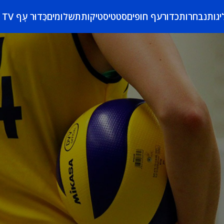
יגות
נבחרות
כדורעף חופים
סטטיסטיקות
תשלומים
כַּדוּר עָף TV