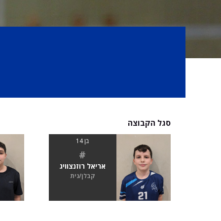
סגל הקבוצה
בן 14
#
אריאל רוזנצוויג
קבלן/נית