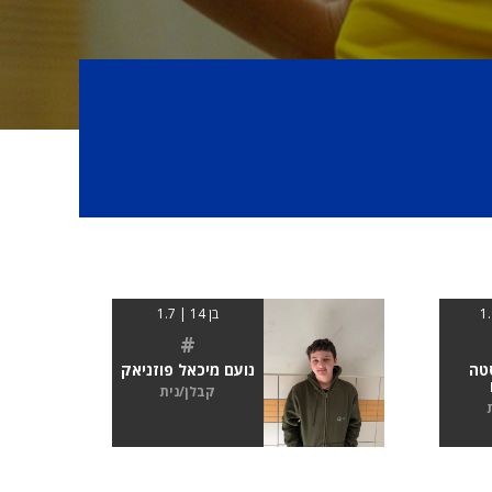
בן 14 | 1.7
#
טה
נועם מיכאל פוזניאק
קבלן/נית