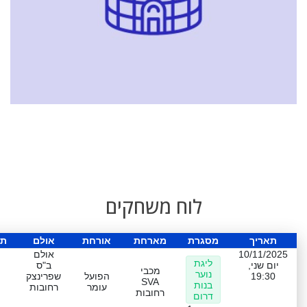
לוח משחקים
תאריך
מסגרת
מארחת
אורחת
אולם
תו
10/11/2025
אולם
ליגת
יום שני,
ב"ס
מכבי
נוער
19:30
הפועל
שפרינצק
SVA
בנות
עומר
רחובות
רחובות
דרום