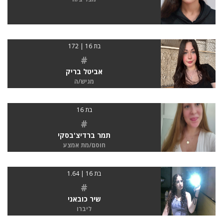
בת 16 | 172
#
אביטל בריק
מגיש/ה
בת 16
#
תמר ברדיצ'בסקי
חוסם/מת אמצע
בת 16 | 1.64
#
שיר כובאני
ליברו