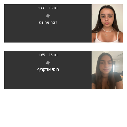
בת 15 | 1.66
#
זהר פריזט
בת 15 | 1.65
#
רומי אלקריף