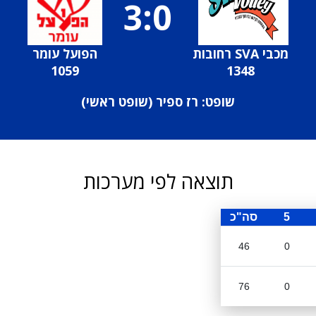
3:0
מכבי SVA רחובות
הפועל עומר
1059
1348
שופט: רז ספיר (
שופט ראשי
)
תוצאה לפי מערכות
5
סה"כ
46
0
76
0