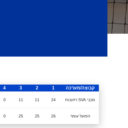
קבוצה/מערכה
1
2
3
4
מכבי SVA רחובות
24
11
11
0
הפועל עומר
26
25
25
0