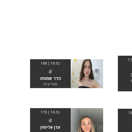
בת 16 | 168
#
הדר שמוחה
מצליב/ה
בת 16 | 170
#
עדן אליוחין