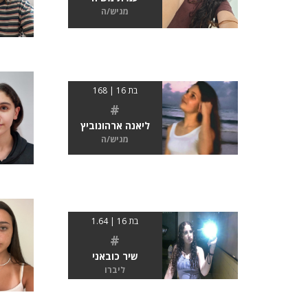
מגיש/ה
בת 16 | 168
#
ליאנה ארהונוביץ
מגיש/ה
בת 16 | 1.64
#
שיר כובאני
ליברו