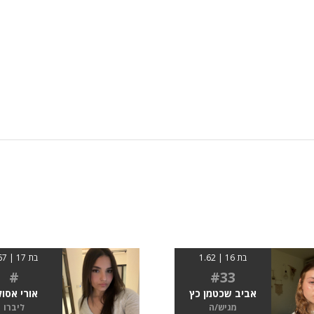
בת 16 | 1.62
בת 17 | 1.67
#
#33
אביב שכטמן כץ
אורי אסול
מגיש/ה
ליברו