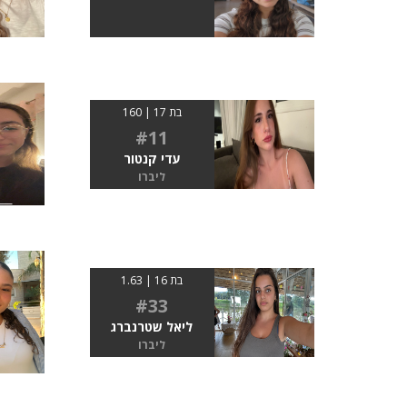
בת 17 | 160
#11
עדי קנטור
ליברו
בת 16 | 1.63
#33
ליאל שטרנברג
ליברו