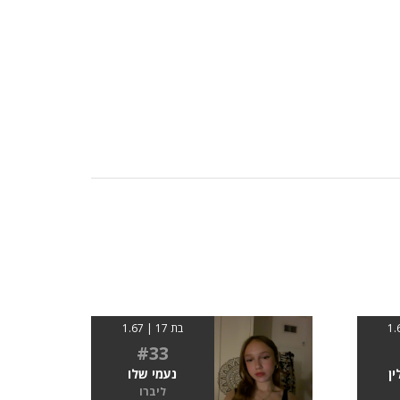
בת 17 | 1.67
#33
ין
נעמי שלו
ליברו