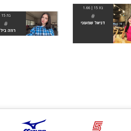
בת 15 | 1.66
#
בת 15
#
דניאל שמעוני
רוזה בילו