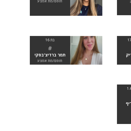
חוסם/מת אמצע
בת 16
#
יק
תמר ברדיצ'בסקי
חוסם/מת אמצע
יף