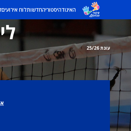
האיגוד
היסטוריה
חדשות
לוח אירועים
ל
לי
עונת 25/26
או