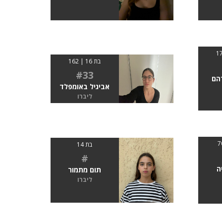
בת 16 | 162
#33
הם
אביגיל באומפלד
ליברו
בת 14
#
ה
תום מתמור
ליברו