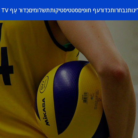
יגות
נבחרות
כדורעף חופים
סטטיסטיקות
תשלומים
כַּדוּר עָף TV