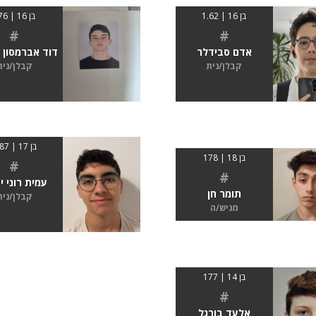
בן 16 | 1.62
בן 16 | 176
#
#
אדם סבידלר
דוד אברמסון 
קבלן/נית
קבלן/נית
בן 17 | 1.87
בן 18 | 178
#
#
עמית רוני י
תומר חן
קבלן/נית
מגיש/ה
בן 14 | 177
#
אלעד בורגל