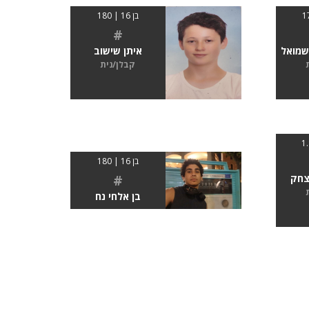
בן 16 | 180
#
שמואל
איתן שישוב
קבלן/נית
בן 16 | 180
#
צחק
בן אלחי נח