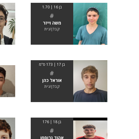
בן 16 | 1.70
#
משה וייזר
קבלן/נית
בן 17 | 173 ס"מ
#
אוראל כהן
קבלן/נית
בן 18 | 176
#
אהוד גרוסמן