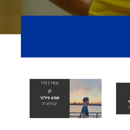
בן 16 | 173
#
שפע פילזר
ף
קבלן/נית