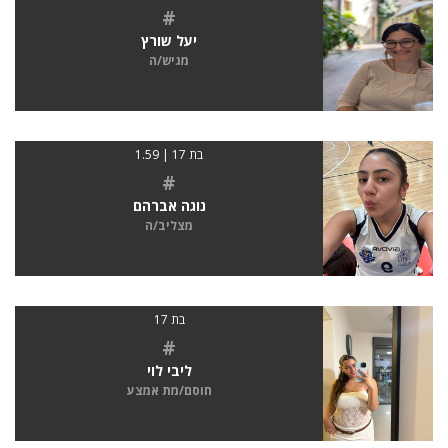
#
יעל שורץ
מגיש/ה
בת 17 | 1.59
#
נוגה אברהם
מצליב/ה
בת 17
#
ליבי לוי
חוסם/מת אמצע