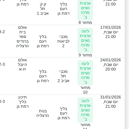
ארצית
21:00
בליך
ק.ק.
רמת גן
נשים
רעם
תל
מרכז
רמת גן
אביב 1
ב'
מחזור 8
17/01/2026
אולם
ליגה
3-2
יום שבת,
בית
ארצית
21:00
מכבי
בליך
ספר
נשים
לביאות
רעם
ברנדיס
מרכז
2
רמת גן
הרצליה
ב'
מחזור 9
24/01/2026
אולם
ליגה
2-3
יום שבת,
היובל
ארצית
20:00
ת-א
מכבי
בליך
נשים
תל
רעם
מרכז
אביב 2
רמת גן
ב'
מחזור
10
31/01/2026
תיכון
ליגה
0-3
יום שבת,
בליך
ארצית
21:00
רמת גן
בליך
נשים
בנות
רעם
מרכז
הרצליה
רמת גן
ב'
מחזור