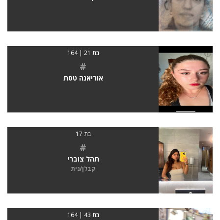
בת 21 | 164
#
אוריאנה טסת
בת 17
#
תהל צוברי
קבלן/נית
בת 43 | 164