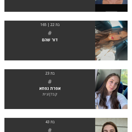
בת 22 | 165
#
דור שהם
בת 23
#
אפרת נפחא
קבלן/נית
בת 43
#