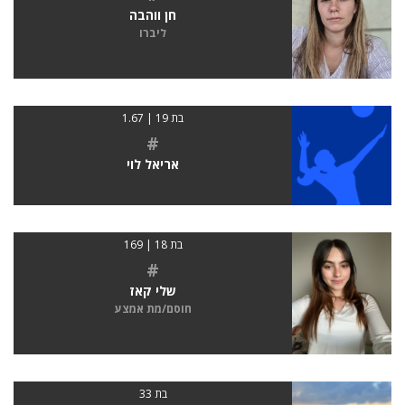
חן ווהבה
ליברו
בת 19 | 1.67
#
אריאל לוי
בת 18 | 169
#
שלי קאז
חוסם/מת אמצע
בת 33