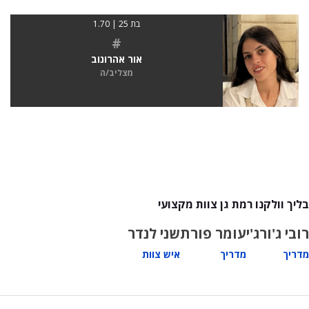
בת 25 | 1.70
#
אור אהרונוב
מצליב/ה
בליך וולקנו רמת גן צוות מקצועי
רובי ג'ורג'י
עומר פורת
שני לנדר
מדריך
מדריך
איש צוות