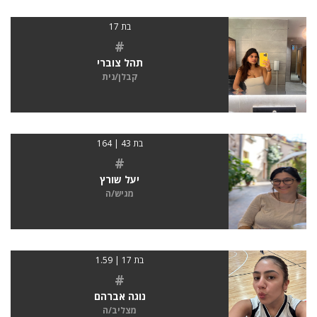
בת 17
#
תהל צוברי
קבלן/נית
בת 43 | 164
#
יעל שורץ
מגיש/ה
בת 17 | 1.59
#
נוגה אברהם
מצליב/ה