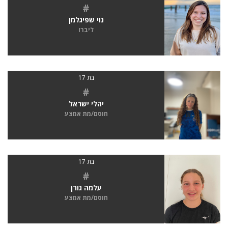
#
נוי שפיגלמן
ליברו
בת 17
#
יהלי ישראל
חוסם/מת אמצע
בת 17
#
עלמה גורן
חוסם/מת אמצע