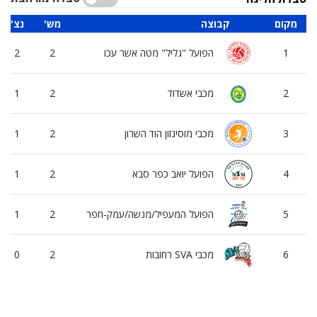
מקום
קבוצה
'מש
'נצ
1
הפועל "גליל" מטה אשר עכו
2
2
2
מכבי אשדוד
2
1
3
מכבי מוסינזון הוד השרון
2
1
4
הפועל יואב כפר סבא
2
1
5
הפועל המעפיל/מנשה/עמק-חפר
2
1
6
מכבי SVA רחובות
2
0