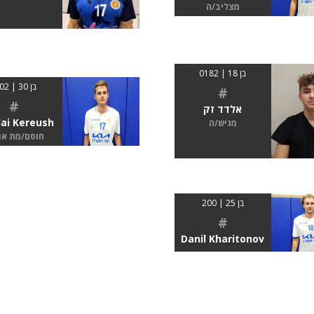
מצליב/ה
בן 18 | 0182
בן 30 | 2.02
#
#
אלדד זק
lai Kereush
מגיש/ה
חוסם/מת א
בן 25 | 200
#
Danil Kharitonov