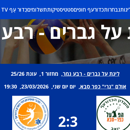
יגות
נבחרות
כדורעף חופים
סטטיסטיקות
תשלומים
כַּדוּר עָף TV
 על גברים - רבע 
ליגת על גברים - רבע גמר
, מחזור 1, עונת 25/26
אולם "גרי" כפר סבא
, יום יום שני, 23/03/2026, 19:30
2:3