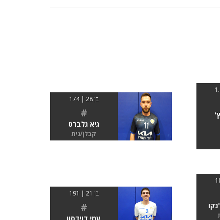
בן 28 | 174
#
'
גיא גלברט
קבלן/נית
בן 21 | 191
#
נקו
עמי דוידסון