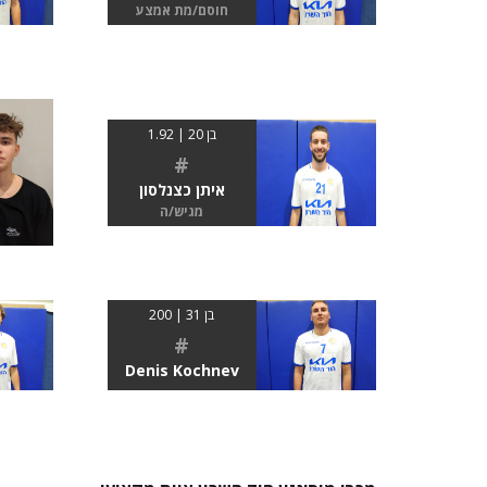
חוסם/מת אמצע
בן 20 | 1.92
#
איתן כצנלסון
מגיש/ה
בן 31 | 200
#
Denis Kochnev