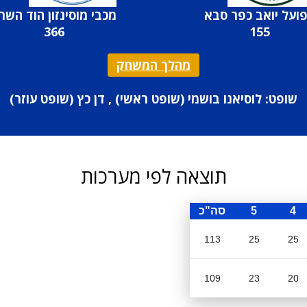
ועל יואב כפר סבא
מכבי מוסינזון הוד השרו
366
155
מהלך המשחק
שופט: לוסיאנו בושמי (
שופט ראשי
) , דן כץ (
שופט עוזר
)
תוצאה לפי מערכות
4
5
סה"כ
113
25
25
109
23
20