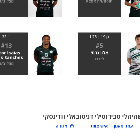
חוסם/מת אמצע
מצליב/ה
בן 19 | 1.75
בן 33
#13
#5
אלון גרטי
tor Isaias
s Sanches
ליברו
מצליב/ה
ה
יהלי סביר
וסילי דניסוב
אלי וודינסקי
עוזר מאמן
איש צוות
יו"ר אגודה