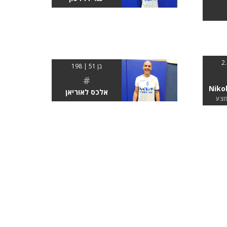
בן 51 | 198
#
Niko
אלכס לאוריאן
מצע