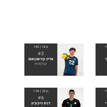
בן 18 | 190
#2
ר
אליה קירשנבאום
קבלן/נית
בן 20 | 1.94
#6
י
דניס גייבוביץ