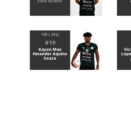
חוסם/מת אמצע
בן 29 | 193
#19
Kayon Max
Vic
Hwander Aquino
Lope
Souza