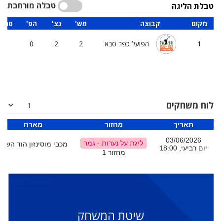
טבלה מורחבת
טבלת הליגה
מקום
קבוצה
'מש
'נצ
'הפ
סה"כ
1
הפועל כפר סבא
2
2
0
97
לוח משחקים
תאריך
מחזור
מארח
03/06/2026
ליגת על נערות - גמר
מכבי מוסינזון הוד השרון
יום רביעי, 18:00
מחזור 1
שיטת המשחק