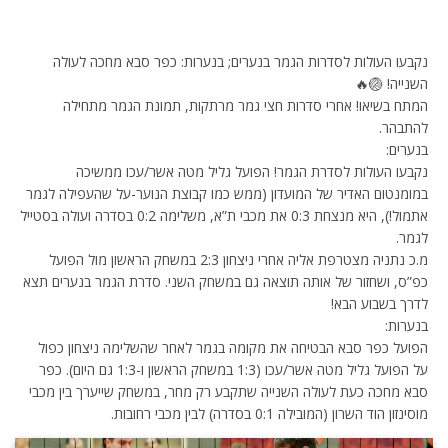
נקבעו העולות לסדרות הגמר בנערים; בנערות: כפר סבא מחכה לעולה
השנייה! 🏐🔥
המתח בשיאו! אחרי סדרות חצי גמר מרתקות, תמונת הגמר מתחילה
להתבהר.
בנערים:
נקבעו העולות לסדרת הגמר! הפועל גליל מטה אשר/עכו ממשיכה
במומנטום האדיר של המועדון (ממש כמו קבוצת הנוער-על שהעפילה לגמר
אתמול!), היא מנצחת 0:3 את מכבי ת”א, משלימה 0:2 בסדרה ועולה בסטייל
לגמר.
מ.כ נתניה מצטרפת אליה אחרי ניצחון 2:3 במשחק הראשון מול הפועל
כפ”ס, ושחזור של אותה תוצאה גם במשחק השני. סדרת הגמר בנערים תצא
לדרך בשבוע הבא!
בנערות:
הפועל כפר סבא הבטיחה את מקומה בגמר לאחר שהשלימה ניצחון כפול
על הפועל גליל מטה אשר/עכו (1:3 במשחק הראשון ו-1:3 גם היום). כפר
סבא מחכה כעת לעולה השנייה שתקבע רק מחר, במשחק שייערך בין מכבי
מוסינזון הוד השרון (המובילה 0:1 בסדרה) לבין מכבי רחובות.