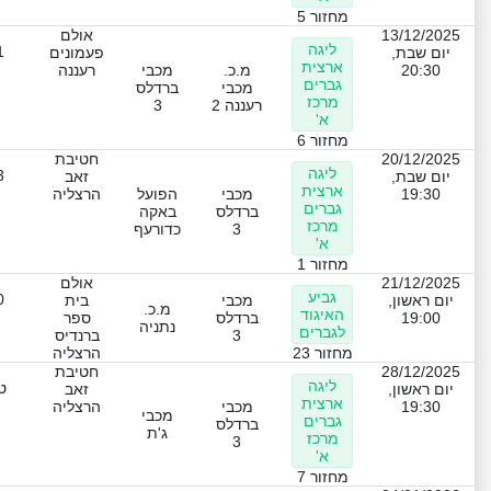
מחזור 5
13/12/2025
אולם
ליגה
1
יום שבת,
פעמונים
ארצית
20:30
מ.כ.
מכבי
רעננה
גברים
מכבי
ברדלס
מרכז
רעננה 2
3
א'
מחזור 6
20/12/2025
חטיבת
ליגה
3
יום שבת,
זאב
ארצית
19:30
מכבי
הפועל
הרצליה
גברים
ברדלס
באקה
מרכז
3
כדורעף
א'
מחזור 1
21/12/2025
אולם
גביע
0
יום ראשון,
מכבי
בית
מ.כ.
האיגוד
19:00
ברדלס
ספר
נתניה
לגברים
3
ברנדיס
מחזור 23
הרצליה
28/12/2025
חטיבת
ליגה
ט
יום ראשון,
זאב
ארצית
19:30
מכבי
הרצליה
מכבי
גברים
ברדלס
ג'ת
מרכז
3
א'
מחזור 7