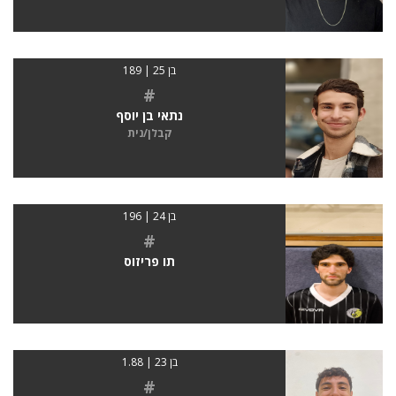
בן 25 | 189
#
נתאי בן יוסף
קבלן/נית
בן 24 | 196
#
תו פריזוס
בן 23 | 1.88
#