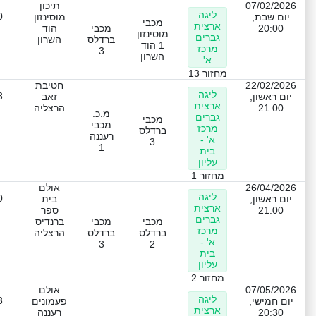
07/02/2026
תיכון
ליגה
0
יום שבת,
מוסינזון
מכבי
ארצית
20:00
מכבי
הוד
מוסינזון
גברים
ברדלס
השרון
1 הוד
מרכז
3
השרון
א'
מחזור 13
22/02/2026
חטיבת
ליגה
3
יום ראשון,
זאב
ארצית
21:00
הרצליה
מ.כ.
גברים
מכבי
מכבי
מרכז
ברדלס
רעננה
א' -
3
1
בית
עליון
מחזור 1
26/04/2026
אולם
ליגה
0
יום ראשון,
בית
ארצית
21:00
ספר
גברים
מכבי
מכבי
ברנדיס
מרכז
ברדלס
ברדלס
הרצליה
א' -
3
2
בית
עליון
מחזור 2
07/05/2026
אולם
ליגה
3
יום חמישי,
פעמונים
ארצית
20:30
רעננה