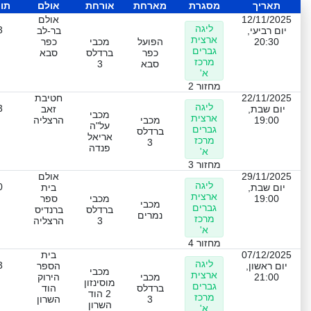
תאריך
מסגרת
מארחת
אורחת
אולם
תו
12/11/2025
אולם
ליגה
3
יום רביעי,
בר-לב
ארצית
20:30
הפועל
מכבי
כפר
גברים
כפר
ברדלס
סבא
מרכז
סבא
3
א'
מחזור 2
22/11/2025
חטיבת
ליגה
3
יום שבת,
זאב
מכבי
ארצית
19:00
מכבי
הרצליה
על"ה
גברים
ברדלס
אריאל
מרכז
3
פנדה
א'
מחזור 3
29/11/2025
אולם
ליגה
0
יום שבת,
בית
ארצית
19:00
מכבי
ספר
מכבי
גברים
ברדלס
ברנדיס
נמרים
מרכז
3
הרצליה
א'
מחזור 4
07/12/2025
בית
ליגה
3
יום ראשון,
הספר
מכבי
ארצית
21:00
מכבי
הירוק
מוסינזון
גברים
ברדלס
הוד
2 הוד
מרכז
3
השרון
השרון
א'