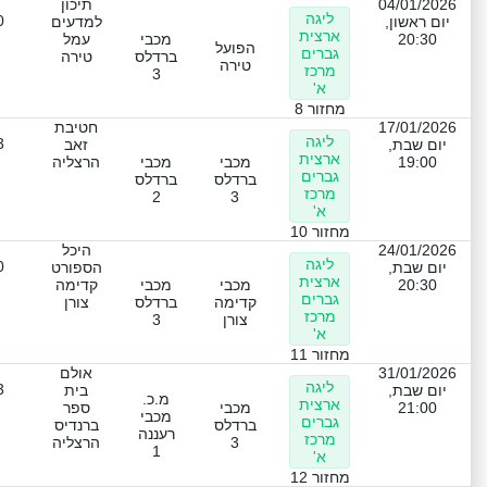
04/01/2026
תיכון
ליגה
0
יום ראשון,
למדעים
ארצית
20:30
מכבי
עמל
הפועל
גברים
ברדלס
טירה
טירה
מרכז
3
א'
מחזור 8
17/01/2026
חטיבת
ליגה
3
יום שבת,
זאב
ארצית
19:00
מכבי
מכבי
הרצליה
גברים
ברדלס
ברדלס
מרכז
2
3
א'
מחזור 10
24/01/2026
היכל
ליגה
0
יום שבת,
הספורט
ארצית
20:30
מכבי
מכבי
קדימה
גברים
קדימה
ברדלס
צורן
מרכז
צורן
3
א'
מחזור 11
31/01/2026
אולם
ליגה
3
יום שבת,
בית
מ.כ.
ארצית
21:00
מכבי
ספר
מכבי
גברים
ברדלס
ברנדיס
רעננה
מרכז
3
הרצליה
1
א'
מחזור 12