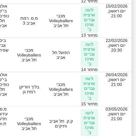
מחזור 12
15/02/2026
אולם
ליגה
יום ראשון,
בי"ס
ארצית
21:00
מכבי
נופים
מ.ס. רמת
גברים
Volleyballers
תל
אביב 3
מרכז
תל אביב
אביב
ב'
מחזור 13
22/02/2026
ביס
ליגה
יום ראשון,
צבי
ארצית
20:30
מכבי
שפיר
הפועל תל
גברים
Volleyballers
אביב
מרכז
תל אביב
ב'
מחזור 14
26/04/2026
אולם
ליגה
יום ראשון,
בי"ס
ארצית
21:00
מכבי
נופים
בליך הוריקן
גברים
Volleyballers
תל
רמת גן
מרכז
תל אביב
אביב
ב'
מחזור 15
03/05/2026
מ.ס.
ליגה
יום ראשון,
עירונ
ארצית
21:00
מכבי
חדש
ק.ק. תל אביב
גברים
Volleyballers
ת-א
ותיקים
מרכז
תל אביב
ב'