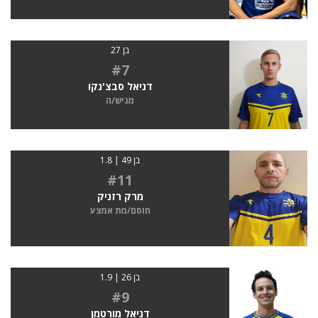
בן 27
#7
דניאל סבצ'נקו
מגיש/ה
בן 49 | 1.8
#11
מרק רזניק
חוסם/מת אמצע
בן 26 | 1.9
#9
דניאל מורטמן