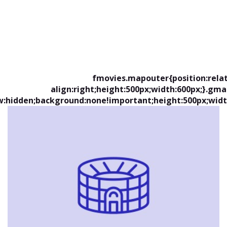
fmovies.mapouter{position:relat
align:right;height:500px;width:600px;}.gm
w:hidden;background:none!important;height:500px;widt