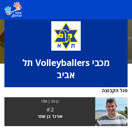
מכבי Volleyballers תל
אביב
סגל הקבוצה
בן 26 | 186
#2
אורגד בן שחר