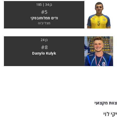
בן 34 | 185
#5
ודים סמלוחובסקי
מצליב/ה
בן 24
#8
Danylo Kulyk
צוות מקצועי
יקי לוי