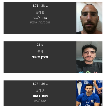
בן 38 | 1.78
#10
שחר לבבי
חוסם/מת אמצע
בן 28
#4
מעיין שמחי
בן 26 | 1.77
#17
עומר דאווד
קבלן/נית