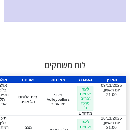
לוח משחקים
תאריך
מסגרת
מארחת
אורחת
אולם
09/11/2025
אולם
ליגה
יום ראשון,
בי"ס
ארצית
21:00
מכבי
נופים
בית הלוחם
גברים
Volleyballers
תל
תל אביב
מרכז
תל אביב
אביב
ב'
מחזור 1
16/11/2025
תיכו
ליגה
יום ראשון,
בליך
ארצית
21:00
מכבי
רמת ג
בליך רוקטס