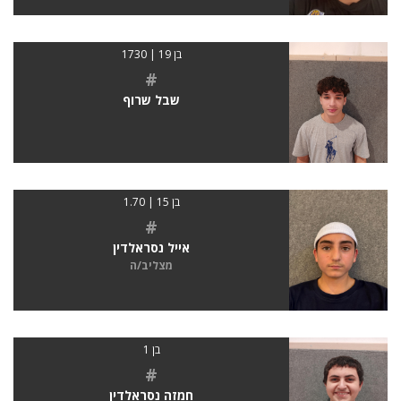
בן 19 | 1730
#
שבל שרוף
בן 15 | 1.70
#
אייל נסראלדין
מצליב/ה
בן 1
#
חמזה נסראלדין