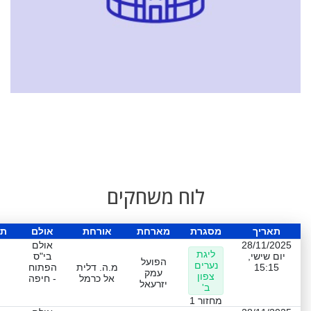
לוח משחקים
תאריך
מסגרת
מארחת
אורחת
אולם
תו
28/11/2025
אולם
ליגת
יום שישי,
בי"ס
הפועל
נערים
15:15
מ.ה. דלית
הפתוח
עמק
צפון
אל כרמל
- חיפה
יזרעאל
ב'
מחזור 1