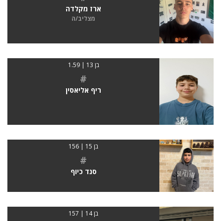
ארז מקלדה
מצליב/ה
בן 13 | 1.59
#
ריף אליאסין
בן 15 | 156
#
סנד כיוף
בן 14 | 157