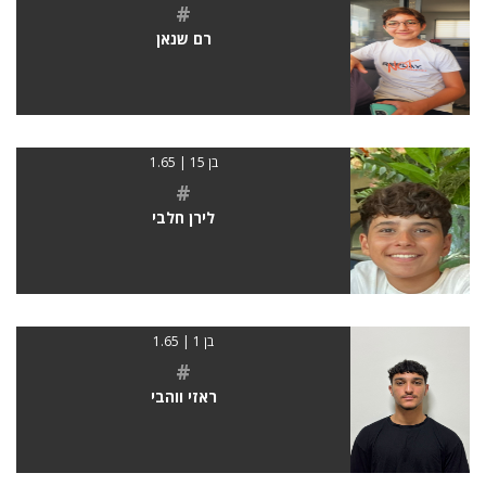
#
רם שנאן
בן 15 | 1.65
#
לירן חלבי
בן 1 | 1.65
#
ראזי ווהבי