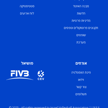
מבנה האיגוד
סטטיסטיקה
חדשות
לוח ארועים
מדיניות פרטיות
תקנונים פרוטוקולים וטפסים
שופטים
מערכת
אורחים
סושיאל
פינת הווסטלגיה
וידאו
צור קשר
תשלומים
© 2025 - All rights reserved to Israel Volleyball Association | UX/UI