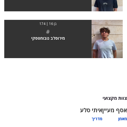
בן 16 | 174
#
מירוסלב נובוחטסקי
צוות מקצועי
אסף מעיין
איתי סלע
מאמן
מדריך