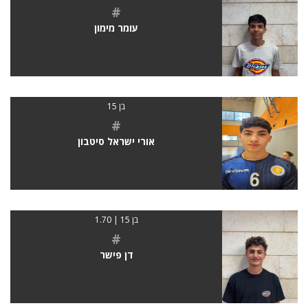
#
עומר מימון
בן 15
#
אורי ישראל סיטבון
בן 15 | 1.70
#
דן פישר