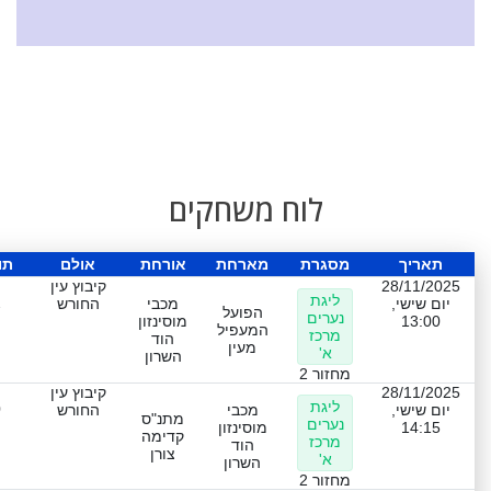
לוח משחקים
תאריך
מסגרת
מארחת
אורחת
אולם
תו
28/11/2025
קיבוץ עין
ליגת
2
יום שישי,
מכבי
החורש
הפועל
נערים
13:00
מוסינזון
המעפיל
מרכז
הוד
מעין
א'
השרון
מחזור 2
28/11/2025
קיבוץ עין
ליגת
0
יום שישי,
מכבי
החורש
מתנ"ס
נערים
14:15
מוסינזון
קדימה
מרכז
הוד
צורן
א'
השרון
מחזור 2