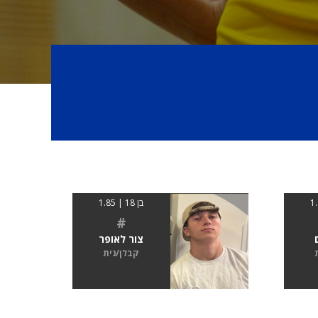
בן 18 | 1.85
#
צור לאופר
קבלן/נית