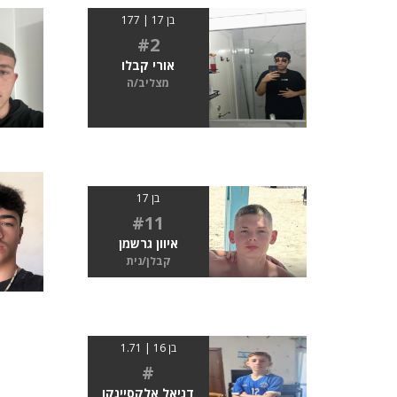
בן 17 | 177
#2
אורי קבלו
מצליב/ה
בן 17
#11
איוון גרשמן
קבלן/נית
בן 16 | 1.71
#
דניאל אלקסיינקו