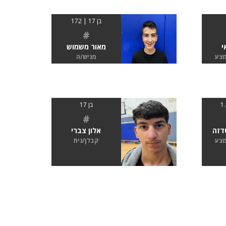
בן 17 | 172
#
י
מאור משמוש
מצע
מגיש/ה
בן 17
#
דזה
אלון צברי
מצע
קבלן/נית