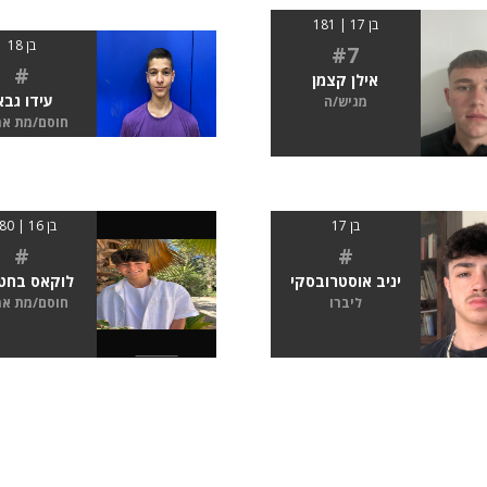
בן 17 | 181
בן 18
#7
#
אילן קצמן
עידו גבא
מגיש/ה
חוסם/מת א
בן 17
בן 16 | 1.80
#
#
יניב אוסטרובסקי
לוקאס בחט
ליברו
חוסם/מת א