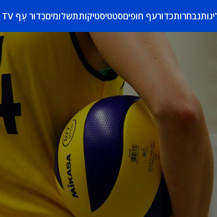
יגות
נבחרות
כדורעף חופים
סטטיסטיקות
תשלומים
כַּדוּר עָף TV