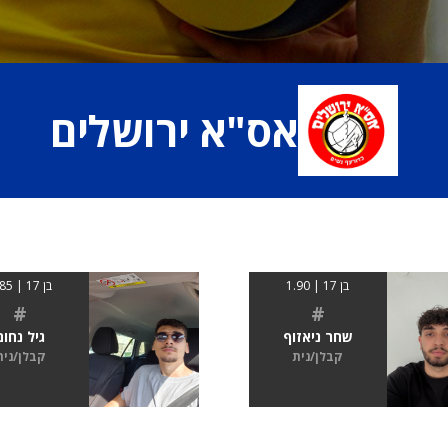
אס"א ירושלים
בן 17 | 1.90
בן 17 | 1.85
#
#
שחר ניאזוף
גיל נחום
קבלן/נית
קבלן/נית