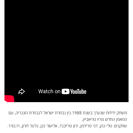
משחק ידידות שנערך בשנת 1988 בין נבחרת ישראל לנבחרת הונגריה, עם
המאמן החדש מריו טריאביץ,
שחקנים: טלי כהן, דני פרידמן, ירון טרייבנד, אליעזר כגן, גלעד דורון, רז בורר.