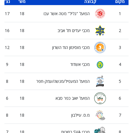
מקום
קבוצה
'מש
'נצ
1
הפועל "גליל" מטה אשר עכו
18
17
2
מכבי יעדים תל אביב
18
16
3
מכבי מוסינזון הוד השרון
18
12
4
מכבי אשדוד
18
9
5
הפועל המעפיל/מנשה/עמק-חפר
18
8
6
הפועל יואב כפר סבא
18
6
7
מ.ס. עיילבון
18
8
8
מכבי SVA רחובות
18
7